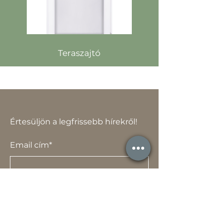
Teraszajtó
Értesüljön a legfrissebb hírekről!
Email cím*
Elfogadom az adatvédelmi
szabályzat rendelkezéseit.
Adatvédelmi szabályzat