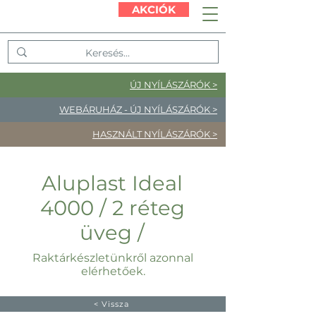
AKCIÓK
ÚJ NYÍLÁSZÁRÓK >
WEBÁRUHÁZ - ÚJ NYÍLÁSZÁRÓK >
HASZNÁLT NYÍLÁSZÁRÓK >
Aluplast Ideal
4000
/ 2 réteg
üveg /
Raktárkészletünkről azonnal
elérhetőek.
< Vissza