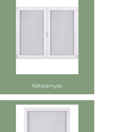
Kétszárnyas