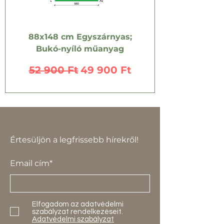
88x148 cm Egyszárnyas;
Bukó-nyíló műanyag
Szokásos ár
Akciós ár
52 900 Ft
49 900 Ft
Értesüljön a legfrissebb hírekről!
Email cím*
Elfogadom az adatvédelmi
szabályzat rendelkezéseit.
Adatvédelmi szabályzat