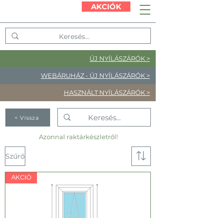
AKCIÓK
ÚJ NYÍLÁSZÁRÓK >
WEBÁRUHÁZ - ÚJ NYÍLÁSZÁRÓK >
HASZNÁLT NYÍLÁSZÁRÓK >
< Vissza
Azonnal raktárkészletről!
Szűrő
AKCIÓ