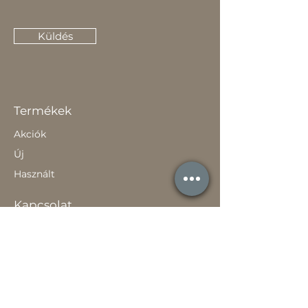
Küldés
Termékek
Akciók
Új
Használt
Kapcsolat
Elérhetőség
Gyakori Kérdések
Gépi földmunka
Értékesítőknek
Szavatossági tájékoztató