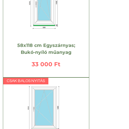
58x118 cm Egyszárnyas;
Bukó-nyíló műanyag
Ár
33 000 Ft
CSAK BALOS NYITÁS