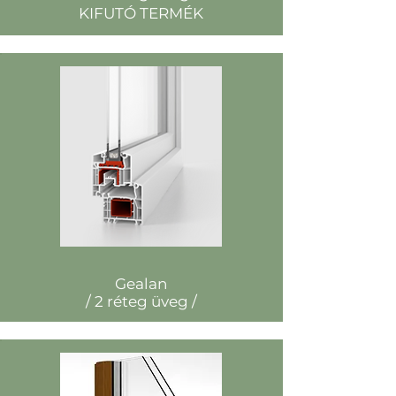
KIFUTÓ TERMÉK
Gealan
/ 2 réteg üveg /