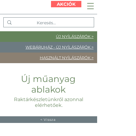
AKCIÓK
ÚJ NYÍLÁSZÁRÓK >
WEBÁRUHÁZ - ÚJ NYÍLÁSZÁRÓK >
HASZNÁLT NYÍLÁSZÁRÓK >
Új műanyag
ablakok
Raktárkészletünkről azonnal
elérhetőek.
< Vissza
Gealan