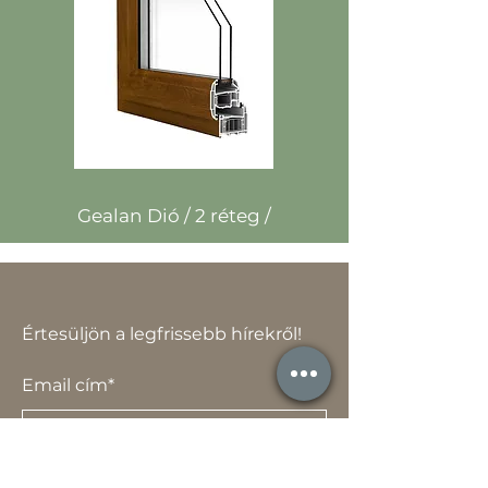
Gealan Dió
/ 2 réteg /
Értesüljön a legfrissebb hírekről!
Email cím*
Elfogadom az adatvédelmi