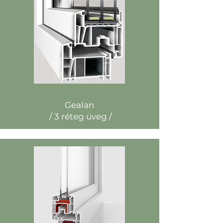
Gealan
/ 3 réteg üveg /