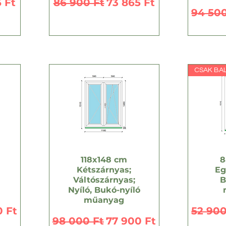
 ár
Szokásos ár
Akciós ár
 Ft
86 900 Ft
73 865 Ft
Szokás
94 500
CSAK BAL
118x148 cm
8
Kétszárnyas;
Eg
Váltószárnyas;
B
Nyíló, Bukó-nyíló
műanyag
 ár
Szokás
0 Ft
52 900
Szokásos ár
Akciós ár
98 000 Ft
77 900 Ft