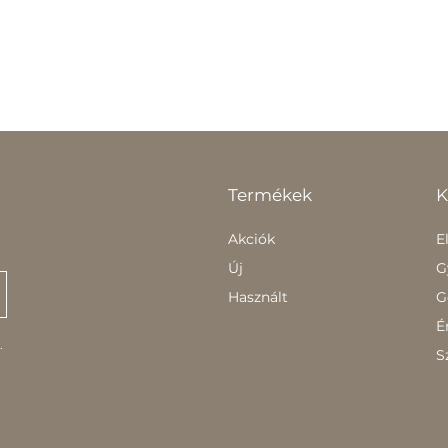
Termékek
K
Akciók
E
Új
G
Használt
G
É
.
S