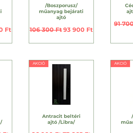
/Boszporusz/
Céd
i
műanyag bejárati
aj
ajtó
Szoká
91 700
 ár
Szokásos ár
Akciós ár
0 Ft
106 300 Ft
93 900 Ft
AKCIÓ
AKCIÓ
Antracit beltéri
/
ajtó /Libra/
műan