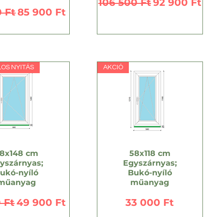
Szokásos ár
Akciós ár
106 500 Ft
92 900 Ft
os ár
Akciós ár
 Ft
85 900 Ft
OS NYITÁS
AKCIÓ
8x148 cm
58x118 cm
yszárnyas;
Egyszárnyas;
ukó-nyíló
Bukó-nyíló
műanyag
műanyag
os ár
Akciós ár
Ár
 Ft
49 900 Ft
33 000 Ft