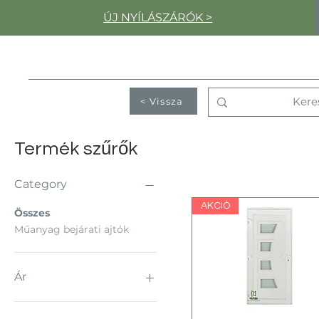
ÚJ NYÍLÁSZÁRÓK >
< Vissza
Termék szűrők
Category
AKCIÓ
Összes
Műanyag bejárati ajtók
Ár