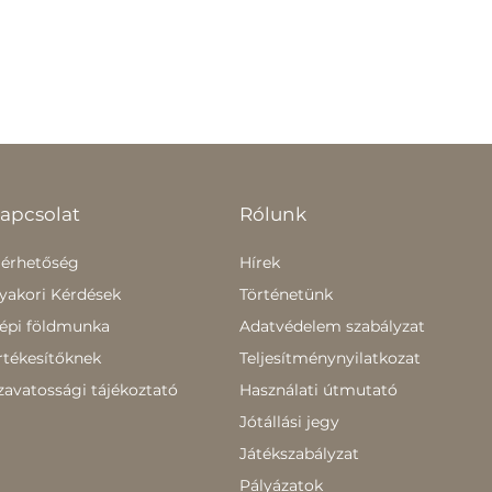
apcsolat
Rólunk
lérhetőség
Hírek
yakori Kérdések
Történetünk
épi földmunka
Adatvédelem szabályzat
rtékesítőknek
Teljesítménynyilatkozat
zavatossági tájékoztató
Használati útmutató
Jótállási jegy
Játékszabályzat
Pályázatok