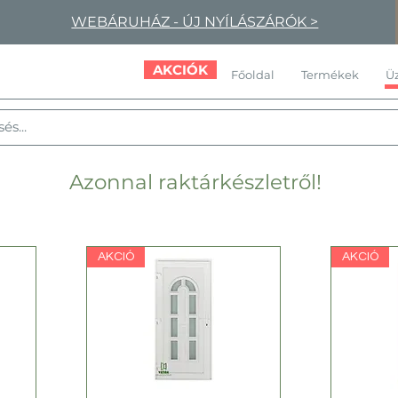
WEBÁRUHÁZ - ÚJ NYÍLÁSZÁRÓK >
AKCIÓK
Főoldal
Termékek
Üz
Azonnal raktárkészletről!
AKCIÓ
AKCIÓ