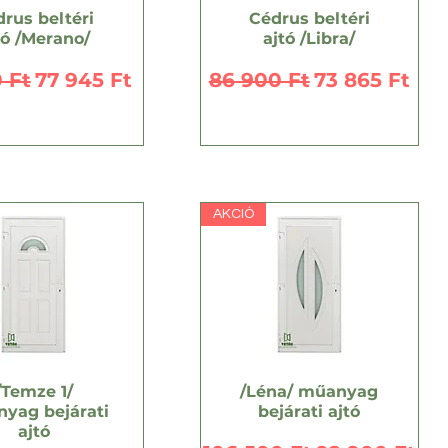
rus beltéri
Cédrus beltéri
tó /Merano/
ajtó /Libra/
sos ár
Akciós ár
Szokásos ár
Akciós ár
 Ft
77 945 Ft
86 900 Ft
73 865 Ft
AKCIÓ
/Temze 1/
/Léna/ műanyag
yag bejárati
bejárati ajtó
ajtó