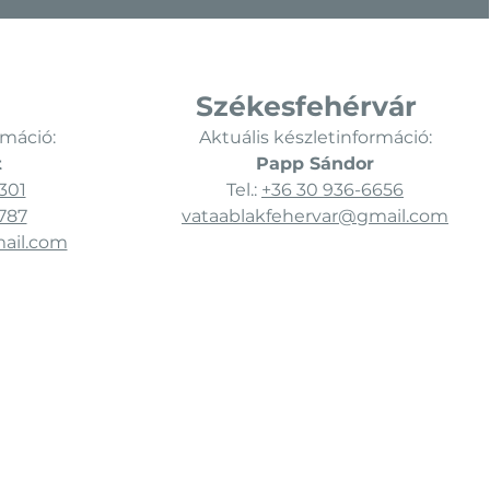
Székesfehérvár
rmáció:
Aktuális készletinformáció:
t
Papp Sándor
301
Tel.:
+36 30 936-6656
787
vataablakfehervar@gmail.com
ail.com