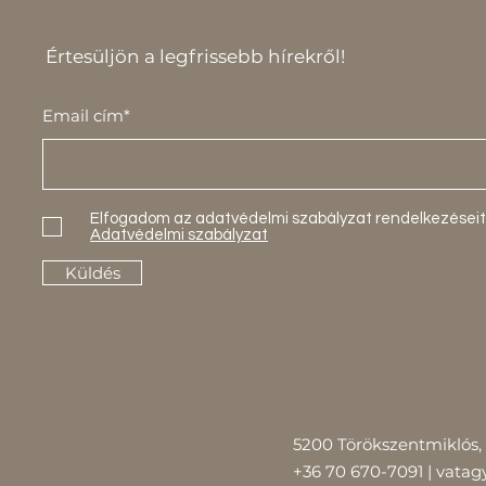
Értesüljön a legfrissebb hírekről!
Email cím*
Elfogadom az adatvédelmi szabályzat rendelkezéseit
Adatvédelmi szabályzat
Küldés
5200 Törökszentmiklós, 
+36 70 670-7091 |
vatag