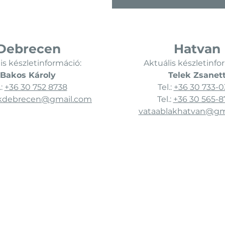
Debrecen
Hatvan
is készletinformáció:
Aktuális készletinfo
Bakos Károly
Telek Zsanet
.:
+36 30 752 8738
Tel.:
+36 30 733-0
akdebrecen@gmail.com
Tel.:
+36 30 565-8
vataablakhatvan@gm