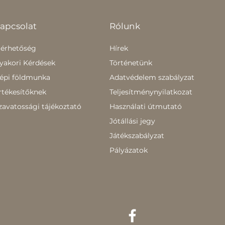
apcsolat
Rólunk
lérhetőség
Hírek
yakori Kérdések
Történetünk
épi földmunka
Adatvédelem szabályzat
rtékesítőknek
Teljesítménynyilatkozat
zavatossági tájékoztató
Használati útmutató
Jótállási jegy
Játékszabályzat
Pályázatok