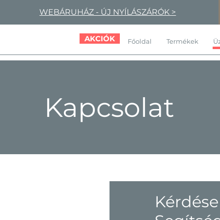
WEBÁRUHÁZ - ÚJ NYÍLÁSZÁRÓK >
AKCIÓK
Főoldal
Termékek
Üz
Kapcsolat
Kérdése