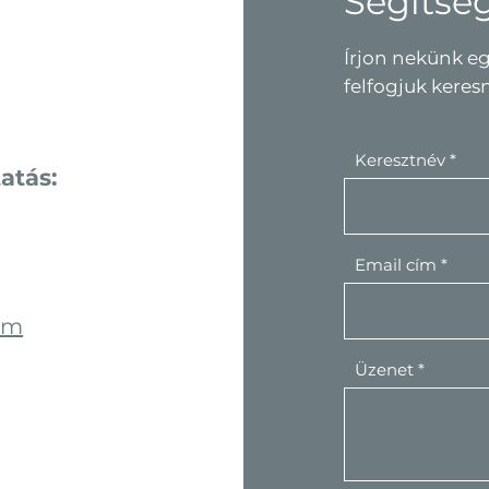
Segítsé
Írjon nekünk eg
felfogjuk keres
Keresztnév
atás:
Email cím
om
Üzenet