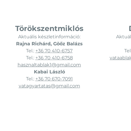
Törökszentmiklós
Aktuális készletinformáció:
Aktuál
Rajna Richárd, Göőz Balázs
Tel.:
+36 70 410-6757
Tel
Tel.:
+36 70 410-6758
vataabl
hasznaltablak1@gmail.com
Kabai László
Tel.:
+36 70 670-7091
vatagyartatas@gmail.com