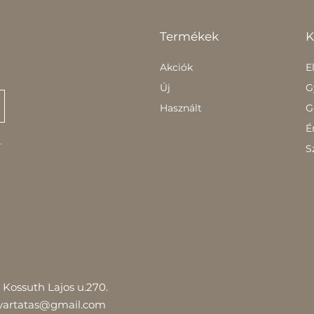
Termékek
K
Akciók
E
Új
G
Használt
G
É
.
S
Kossuth Lajos u.270.
yartatas@gmail.com