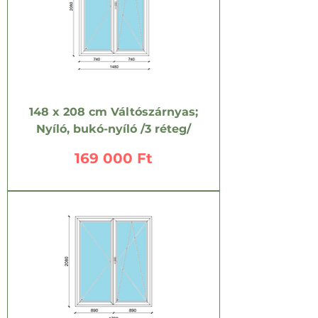
148 x 208 cm Váltószárnyas;
Nyíló, bukó-nyíló /3 réteg/
Ár
169 000 Ft