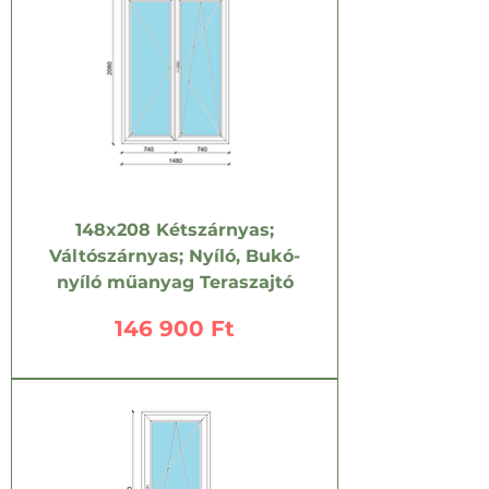
148x208 Kétszárnyas;
Váltószárnyas; Nyíló, Bukó-
nyíló műanyag Teraszajtó
Ár
146 900 Ft