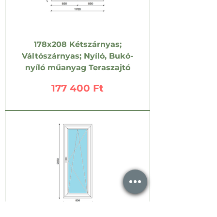
178x208 Kétszárnyas;
Váltószárnyas; Nyíló, Bukó-
nyíló műanyag Teraszajtó
Ár
177 400 Ft