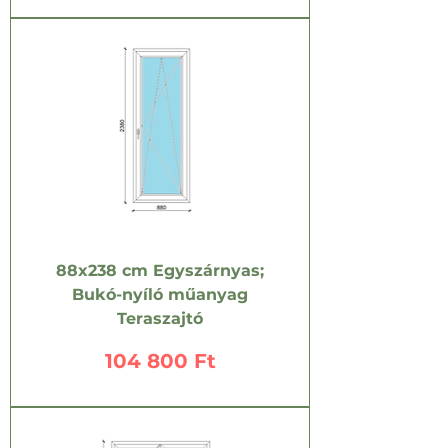
88x238 cm Egyszárnyas;
Bukó-nyíló műanyag
Teraszajtó
Ár
104 800 Ft