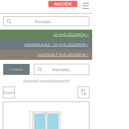
AKCIÓK
ÚJ NYÍLÁSZÁRÓK >
WEBÁRUHÁZ - ÚJ NYÍLÁSZÁRÓK >
HASZNÁLT NYÍLÁSZÁRÓK >
< Vissza
Azonnal raktárkészletről!
Szűrő