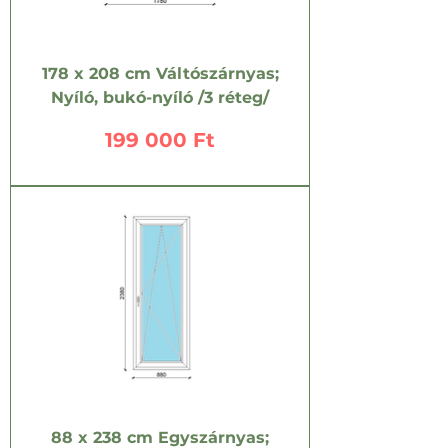
178 x 208 cm Váltószárnyas;
Nyíló, bukó-nyíló /3 réteg/
Ár
199 000 Ft
88 x 238 cm Egyszárnyas;