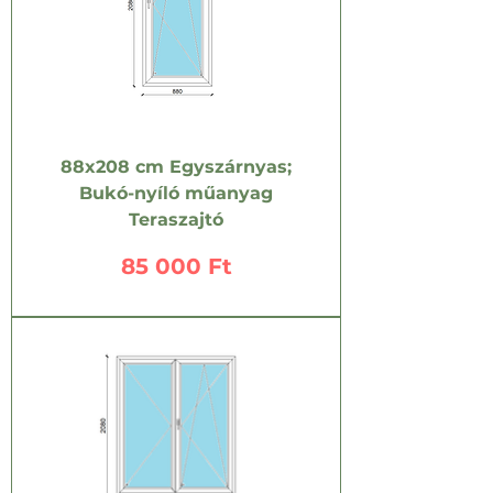
88x208 cm Egyszárnyas;
Bukó-nyíló műanyag
Teraszajtó
Ár
85 000 Ft