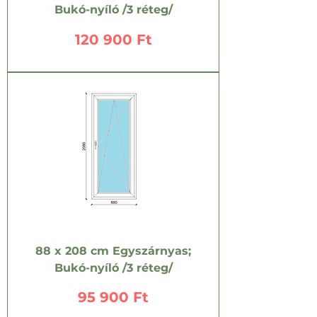
Bukó-nyíló /3 réteg/
Ár
120 900 Ft
88 x 208 cm Egyszárnyas;
Bukó-nyíló /3 réteg/
Ár
95 900 Ft