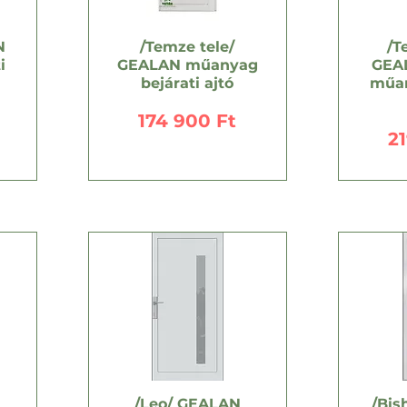
N
/Temze tele/
/T
i
GEALAN műanyag
GEAL
bejárati ajtó
műan
Ár
174 900 Ft
Á
2
/Leo/ GEALAN
/Bis