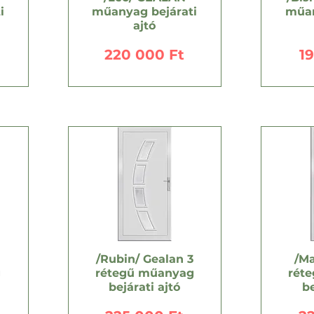
i
műanyag bejárati
műan
ajtó
Ár
Á
220 000 Ft
1
/Rubin/ Gealan 3
/Ma
g
rétegű műanyag
rét
bejárati ajtó
be