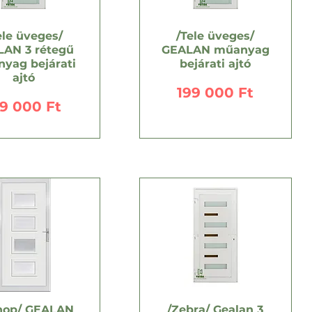
ele üveges/
/Tele üveges/
AN 3 rétegű
GEALAN műanyag
yag bejárati
bejárati ajtó
ajtó
Ár
199 000 Ft
r
19 000 Ft
hop/ GEALAN
/Zebra/ Gealan 3