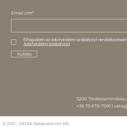
Email cím*
Elfogadom az adatvédelmi szabályzat rendelkezéseit
Adatvédelmi szabályzat
Küldés
5200 Törökszentmiklós, 
+36 70 670-7091 |
vatag
© 2021 - VATÁK Ablakcentrum
Kft.