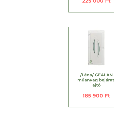
Ár
225 000 Ft
/Léna/ GEALAN
műanyag bejárat
ajtó
Ár
185 900 Ft