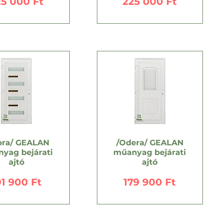
r
Ár
25 000 Ft
225 000 Ft
bra/ GEALAN
/Odera/ GEALAN
yag bejárati
műanyag bejárati
ajtó
ajtó
r
Ár
91 900 Ft
179 900 Ft