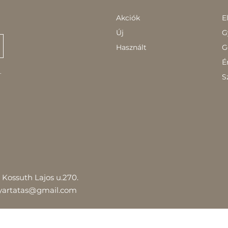
Akciók
E
Új
G
Használt
G
É
.
S
Kossuth Lajos u.270.
yartatas@gmail.com