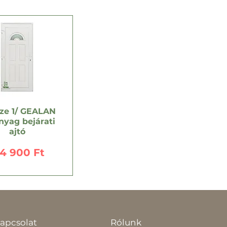
ze 1/ GEALAN
yag bejárati
ajtó
r
74 900 Ft
apcsolat
Rólunk