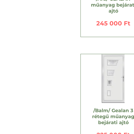
műanyag bejárat
ajtó
Ár
245 000 Ft
/Balm/ Gealan 3
rétegű műanya
bejárati ajtó