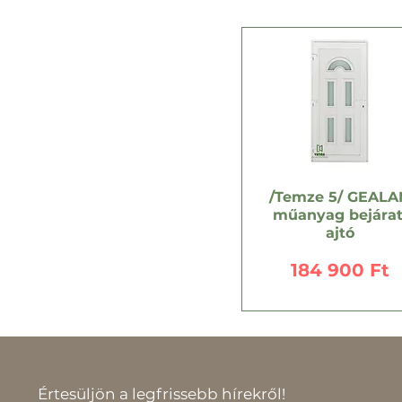
/Temze 5/ GEALA
műanyag bejárat
ajtó
Ár
184 900 Ft
Értesüljön a legfrissebb hírekről!