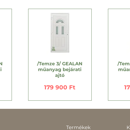
N
/Temze 3/ GEALAN
/Tem
i
műanyag bejárati
műan
ajtó
Ár
Á
179 900 Ft
1
Termékek
K