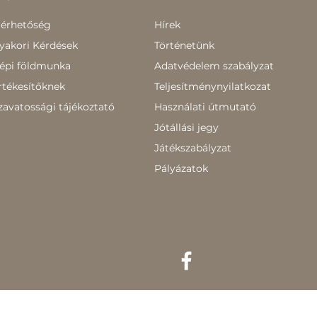
lérhetőség
Hírek
yakori Kérdések
Történetünk
épi földmunka
Adatvédelem szabályzat
rtékesítőknek
Teljesítménynyilatkozat
zavatossági tájékoztató
Használati útmutató
Jótállási jegy
Játékszabályzat
Pályázatok