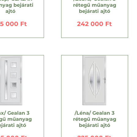
yag bejárati
rétegű műanyag
ajtó
bejárati ajtó
r
Ár
95 000 Ft
242 000 Ft
x/ Gealan 3
/Léna/ Gealan 3
egű műanyag
rétegű műanyag
járati ajtó
bejárati ajtó