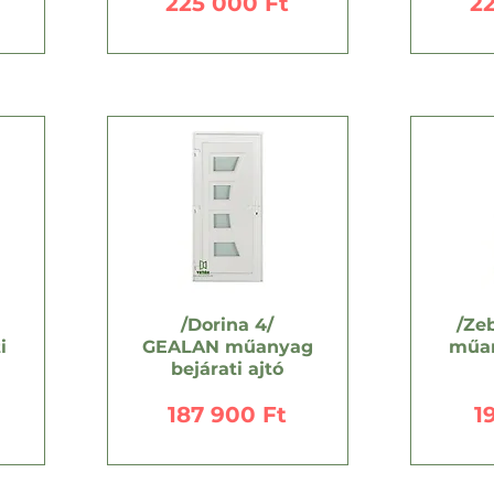
Ár
Á
225 000 Ft
2
/Dorina 4/
/Ze
i
GEALAN műanyag
műan
bejárati ajtó
Ár
Á
187 900 Ft
1