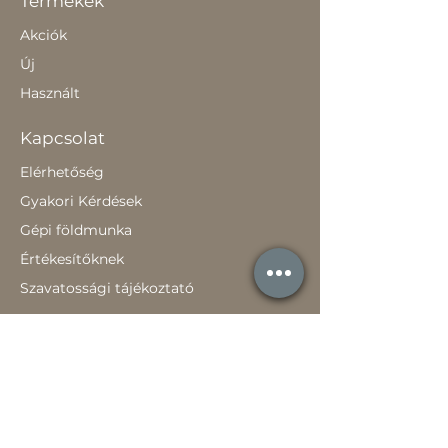
Termékek
Akciók
Új
Használt
Kapcsolat
Elérhetőség
Gyakori Kérdések
Gépi földmunka
Értékesítőknek
Szavatossági tájékoztató
Rólunk
Hírek
Történetünk
Adatvédelem szabályzat