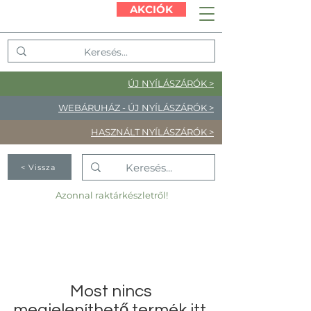
AKCIÓK
ÚJ NYÍLÁSZÁRÓK >
WEBÁRUHÁZ - ÚJ NYÍLÁSZÁRÓK >
HASZNÁLT NYÍLÁSZÁRÓK >
< Vissza
Azonnal raktárkészletről!
Most nincs
megjeleníthető termék itt.