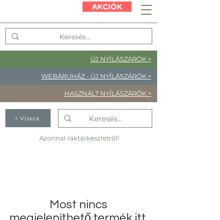
AKCIÓK
ÚJ NYÍLÁSZÁRÓK >
WEBÁRUHÁZ - ÚJ NYÍLÁSZÁRÓK >
HASZNÁLT NYÍLÁSZÁRÓK >
< Vissza
Azonnal raktárkészletről!
Most nincs
megjeleníthető termék itt.