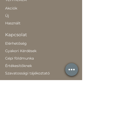
Akciók
Új
Használt
Kapcsolat
Elérhetőség
Gyakori Kérdések
Gépi földmunka
Értékesítőknek
Szavatossági tájékoztató
Rólunk
Hírek
Történetünk
Adatvédelem szabályzat