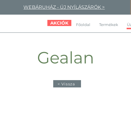
WEBÁRUHÁZ - ÚJ NYÍLÁSZÁRÓK >
AKCIÓK
Főoldal
Termékek
Üz
Gealan
< Vissza