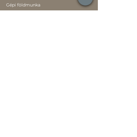
Gépi földmunka
Értékesítőknek
Szavatossági tájékoztató
Rólunk
Hírek
Történetünk
Adatvédelem szabályzat
Teljesítménynyilatkozat
Használati útmutató
Jótállási jegy
Játékszabályzat
Pályázatok