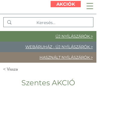
AKCIÓK
ÚJ NYÍLÁSZÁRÓK >
WEBÁRUHÁZ - ÚJ NYÍLÁSZÁRÓK >
HASZNÁLT NYÍLÁSZÁRÓK >
< Vissza
Szentes AKCIÓ