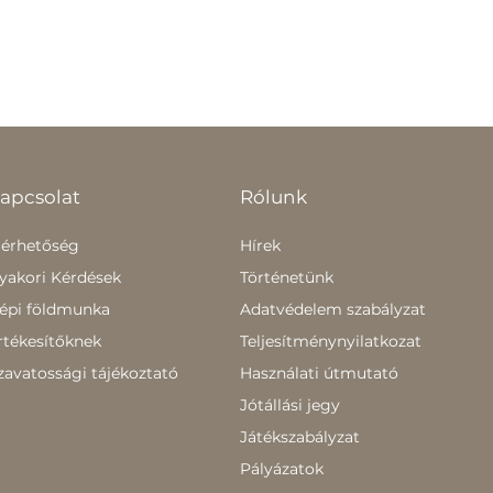
apcsolat
Rólunk
lérhetőség
Hírek
yakori Kérdések
Történetünk
épi földmunka
Adatvédelem szabályzat
rtékesítőknek
Teljesítménynyilatkozat
zavatossági tájékoztató
Használati útmutató
Jótállási jegy
Játékszabályzat
Pályázatok