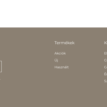
Termékek
K
Akciók
E
Új
G
Használt
G
É
.
S