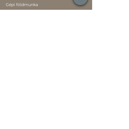
Gépi földmunka
Értékesítőknek
Szavatossági tájékoztató
Rólunk
Hírek
Történetünk
Adatvédelem szabályzat
Teljesítménynyilatkozat
Használati útmutató
Jótállási jegy
Játékszabályzat
Pályázatok