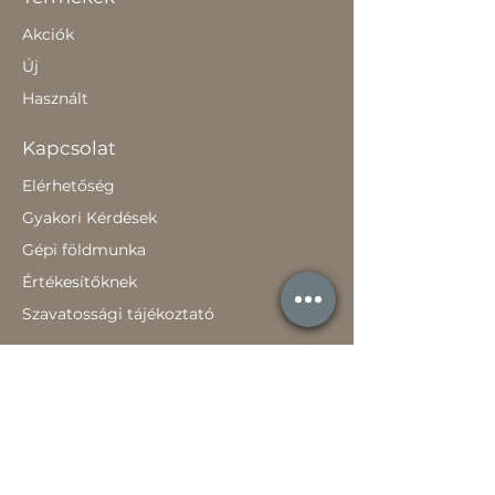
Akciók
Új
Használt
Kapcsolat
Elérhetőség
Gyakori Kérdések
Gépi földmunka
Értékesítőknek
Szavatossági tájékoztató
Rólunk
Hírek
Történetünk
Adatvédelem szabályzat