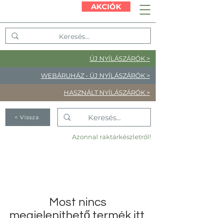
AKCIÓK
ÚJ NYÍLÁSZÁRÓK >
WEBÁRUHÁZ - ÚJ NYÍLÁSZÁRÓK >
HASZNÁLT NYÍLÁSZÁRÓK >
< Vissza
Azonnal raktárkészletről!
Most nincs
megjeleníthető termék itt.