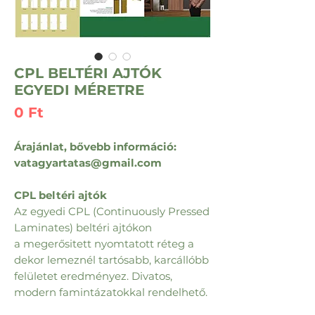
CPL BELTÉRI AJTÓK
EGYEDI MÉRETRE
Ár
0 Ft
Árajánlat, bővebb információ:
vatagyartatas@gmail.com
CPL beltéri ajtók
Az egyedi CPL (Continuously Pressed
Laminates) beltéri ajtókon
a megerősitett nyomtatott réteg a
dekor lemeznél tartósabb, karcállóbb
felületet eredményez. Divatos,
modern famintázatokkal rendelhető.