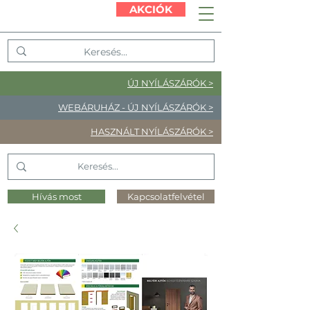
AKCIÓK
ÚJ NYÍLÁSZÁRÓK >
WEBÁRUHÁZ - ÚJ NYÍLÁSZÁRÓK >
HASZNÁLT NYÍLÁSZÁRÓK >
Hívás most
Kapcsolatfelvétel