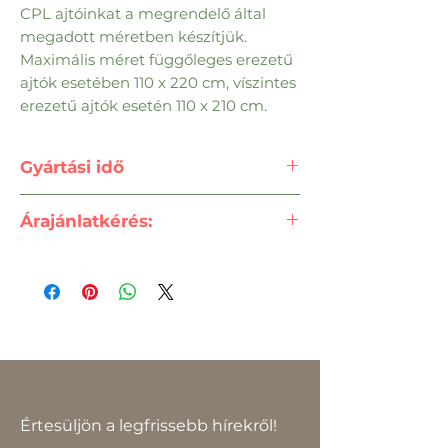
CPL ajtóinkat a megrendelő által
megadott méretben készítjük.
Maximális méret függőleges erezetű
ajtók esetében 110 x 220 cm, víszintes
erezetű ajtók esetén 110 x 210 cm.
Gyártási idő
6-8 Hét
Árajánlatkérés:
vatagyartatas@gmail.com
Értesüljön a legfrissebb hírekről!