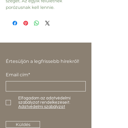
szeget. Az egyik felületnek
porózusnak kell lennie.
Értesüljön a legfrissebb hírekről!
Email cím*
Elfogadom az adatvédelmi
szabályzat rendelkezéseit.
Adatvédelmi szabályzat
Küldés