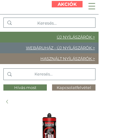
AKCIÓK
ÚJ NYÍLÁSZÁRÓK >
WEBÁRUHÁZ - ÚJ NYÍLÁSZÁRÓK >
HASZNÁLT NYÍLÁSZÁRÓK >
Hívás most
Kapcsolatfelvétel