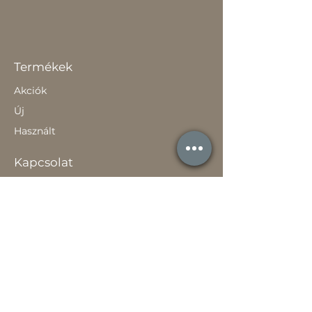
Termékek
Akciók
Új
Használt
Kapcsolat
Elérhetőség
Gyakori Kérdések
Gépi földmunka
Értékesítőknek
Szavatossági tájékoztató
Rólunk