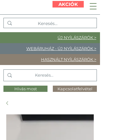
AKCIÓK
ÚJ NYÍLÁSZÁRÓK >
WEBÁRUHÁZ - ÚJ NYÍLÁSZÁRÓK >
HASZNÁLT NYÍLÁSZÁRÓK >
Hívás most
Kapcsolatfelvétel