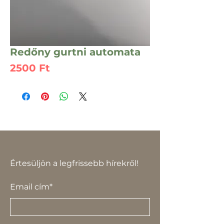
Redőny gurtni automata
Ár
2500 Ft
Értesüljön a legfrissebb hírekről!
Email cím*