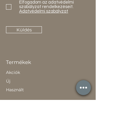
Elfogadom az adatvédelmi
szabályzat rendelkezéseit.
Adatvédelmi szabályzat
Küldés
Termékek
Akciók
Új
Használt
Kapcsolat
Elérhetőség
Gyakori Kérdések
Gépi földmunka