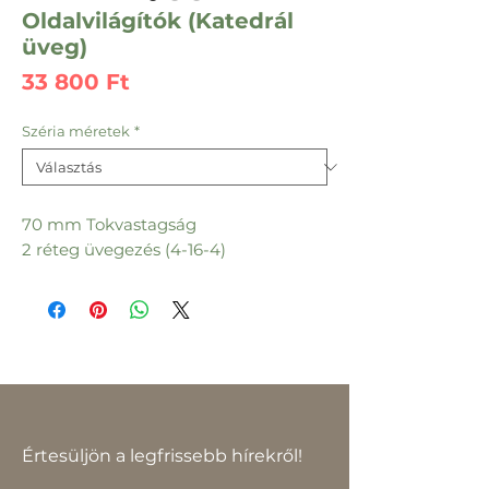
Oldalvilágítók (Katedrál
üveg)
Ár
33 800 Ft
Széria méretek
*
70 mm Tokvastagság
2 réteg üvegezés (4-16-4)
Értesüljön a legfrissebb hírekről!