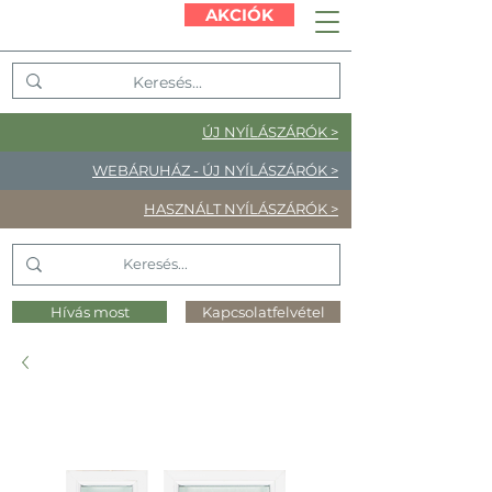
AKCIÓK
ÚJ NYÍLÁSZÁRÓK >
WEBÁRUHÁZ - ÚJ NYÍLÁSZÁRÓK >
HASZNÁLT NYÍLÁSZÁRÓK >
Hívás most
Kapcsolatfelvétel