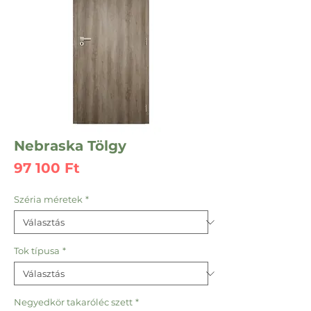
Nebraska Tölgy
Ár
97 100 Ft
Széria méretek
*
Tok típusa
*
Negyedkör takaróléc szett
*