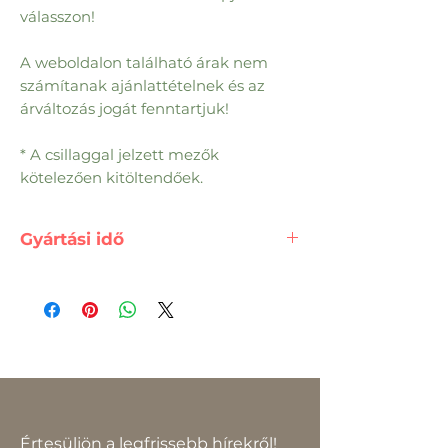
válasszon!
A weboldalon található árak nem
számítanak ajánlattételnek és az
árváltozás jogát fenntartjuk!
* A csillaggal jelzett mezők
kötelezően kitöltendőek.
Gyártási idő
2-3 Hét
Értesüljön a legfrissebb hírekről!