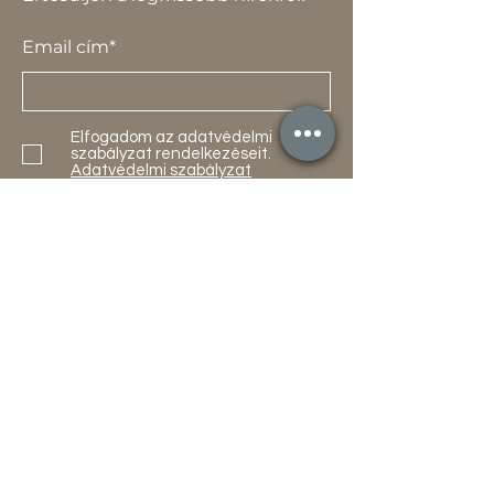
Email cím*
Elfogadom az adatvédelmi
szabályzat rendelkezéseit.
Adatvédelmi szabályzat
Küldés
Termékek
Akciók
Új
Használt