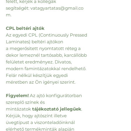
felett, kérjék a kollégák
segítségét: vatagyartatas@gmail.co
m.
CPL beltéri ajtók
Az egyedi CPL (Continuously Pressed
Laminates) beltéri ajtókon
a megerősitett nyomtatott réteg a
dekor lemeznél tartósabb, karcállóbb
felületet eredményez. Divatos,
modern famintázatokkal rendelhető.
Felár nélkül készítjük egyedi
méretben az Ön igényei szerint.
Figyelem!
Az ajtó konfigurátorban
szereplő színek és
mintázatok
tájékoztató jellegűek
.
Kérjük, hogy ajtószínt illetve
üvegtípust a viszonteladóinknál
elérhető termékminták alapján