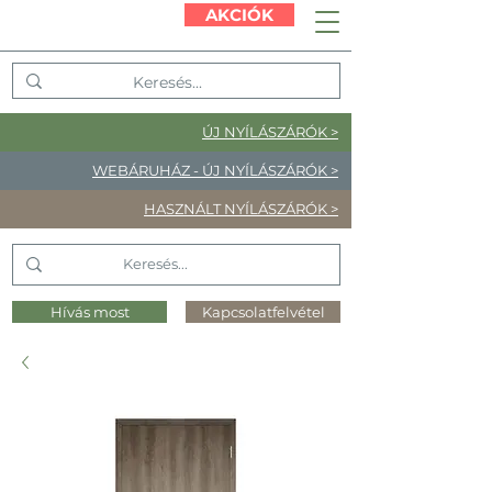
AKCIÓK
ÚJ NYÍLÁSZÁRÓK >
WEBÁRUHÁZ - ÚJ NYÍLÁSZÁRÓK >
HASZNÁLT NYÍLÁSZÁRÓK >
Hívás most
Kapcsolatfelvétel