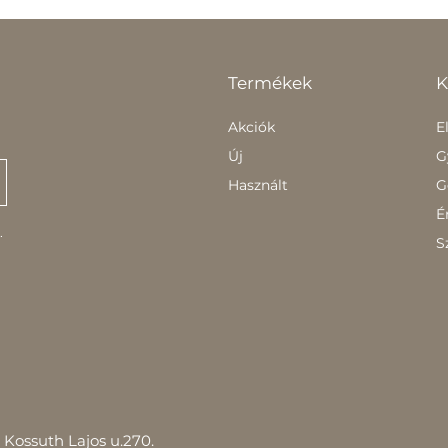
Termékek
K
Akciók
E
Új
G
Használt
G
É
.
S
Kossuth Lajos u.270.