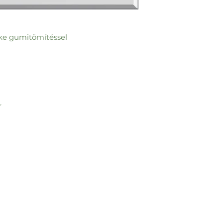
ke gumitömítéssel
r