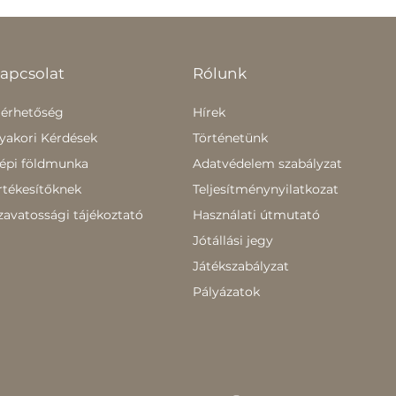
apcsolat
Rólunk
lérhetőség
Hírek
yakori Kérdések
Történetünk
épi földmunka
Adatvédelem szabályzat
rtékesítőknek
Teljesítménynyilatkozat
zavatossági tájékoztató
Használati útmutató
Jótállási jegy
Játékszabályzat
Pályázatok