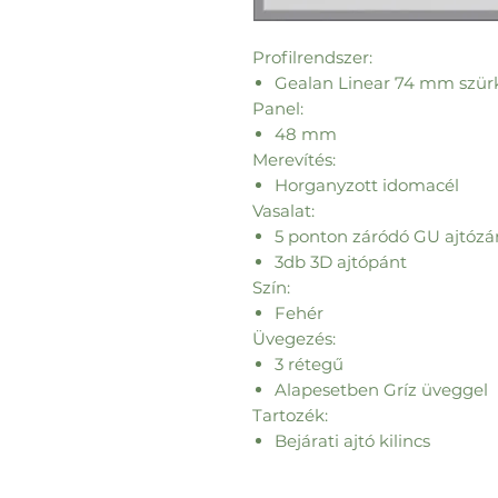
Profilrendszer:
Gealan Linear 74 mm szür
Panel:
48 mm
Merevítés:
Horganyzott idomacél
Vasalat:
5 ponton záródó GU ajtózá
3db 3D ajtópánt
Szín:
Fehér
Üvegezés:
3 rétegű
Alapesetben Gríz üveggel
Tartozék:
Bejárati ajtó kilincs