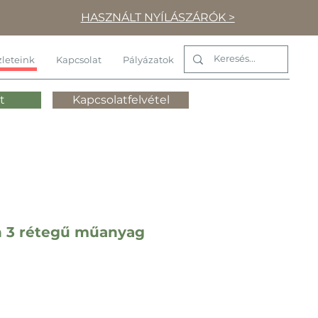
HASZNÁLT NYÍLÁSZÁRÓK >
leteink
Kapcsolat
Pályázatok
t
Kapcsolatfelvétel
n 3 rétegű műanyag
r