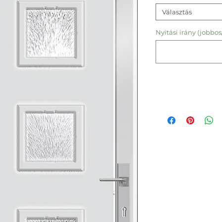
Választás
Nyitási irány (jobbos