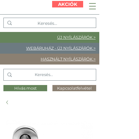
AKCIÓK
ÚJ NYÍLÁSZÁRÓK >
WEBÁRUHÁZ - ÚJ NYÍLÁSZÁRÓK >
HASZNÁLT NYÍLÁSZÁRÓK >
Hívás most
Kapcsolatfelvétel