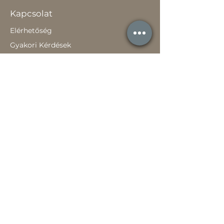
Kapcsolat
Elérhetőség
Gyakori Kérdések
Gépi földmunka
Értékesítőknek
Szavatossági tájékoztató
Rólunk
Hírek
Történetünk
Adatvédelem szabályzat
Teljesítménynyilatkozat
Használati útmutató
Jótállási jegy
Játékszabályzat