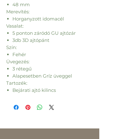
48 mm
Merevítés:
Horganyzott idomacél
Vasalat:
5 ponton záródó GU ajtózár
3db 3D ajtópánt
Szín:
Fehér
Üvegezés:
3 rétegű
Alapesetben Gríz üveggel
Tartozék:
Bejárati ajtó kilincs