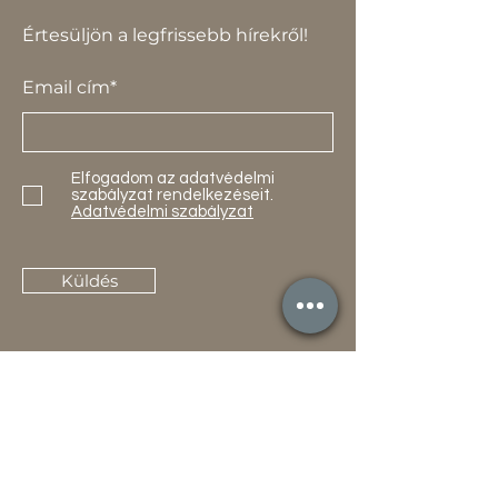
Értesüljön a legfrissebb hírekről!
Email cím*
Elfogadom az adatvédelmi
szabályzat rendelkezéseit.
Adatvédelmi szabályzat
Küldés
Termékek
Akciók
Új