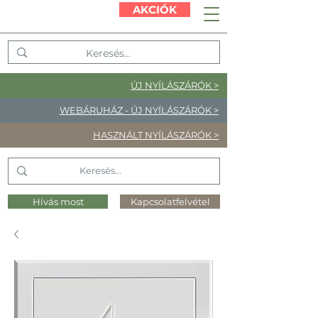
AKCIÓK
ÚJ NYÍLÁSZÁRÓK >
WEBÁRUHÁZ - ÚJ NYÍLÁSZÁRÓK >
HASZNÁLT NYÍLÁSZÁRÓK >
Hívás most
Kapcsolatfelvétel