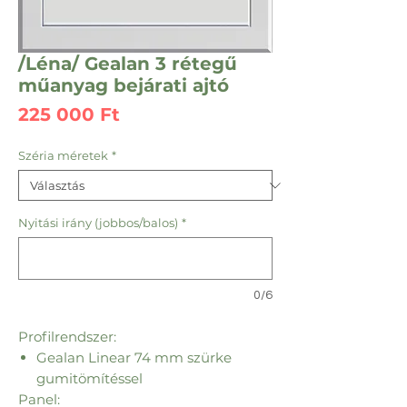
/Léna/ Gealan 3 rétegű
műanyag bejárati ajtó
Ár
225 000 Ft
Széria méretek
*
Nyitási irány (jobbos/balos)
*
0/6
Profilrendszer:
Gealan Linear 74 mm szürke
gumitömítéssel
Panel: