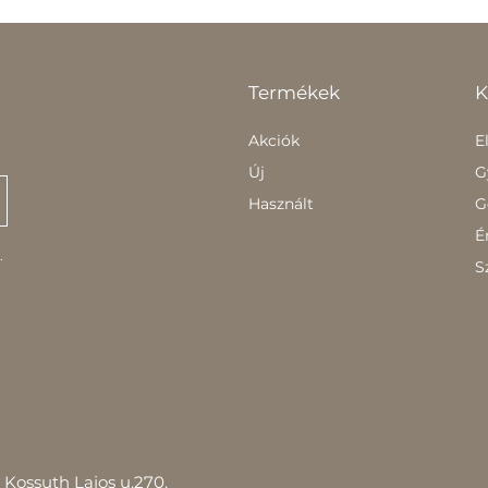
Termékek
K
Akciók
E
Új
G
Használt
G
É
.
S
Kossuth Lajos u.270.