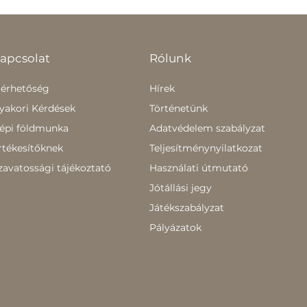
apcsolat
Rólunk
lérhetőség
Hírek
yakori Kérdések
Történetünk
épi földmunka
Adatvédelem szabályzat
rtékesítőknek
Teljesítménynyilatkozat
zavatossági tájékoztató
Használati útmutató
Jótállási jegy
Játékszabályzat
Pályázatok