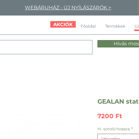
WEBÁRUHÁZ - ÚJ NYÍLÁSZÁRÓK >
AKCIÓK
Főoldal
Termékek
Üz
Hívás mos
GEALAN stati
Ár
7200 Ft
H- soroló hossza
*