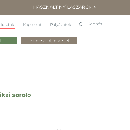
HASZNÁLT NYÍLÁSZÁRÓK >
leteink
Kapcsolat
Pályázatok
t
Kapcsolatfelvétel
kai soroló