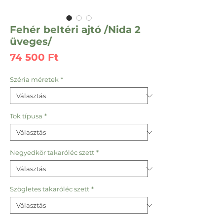
Fehér beltéri ajtó /Nida 2
üveges/
Ár
74 500 Ft
Széria méretek
*
Tok típusa
*
Negyedkör takaróléc szett
*
Szögletes takaróléc szett
*