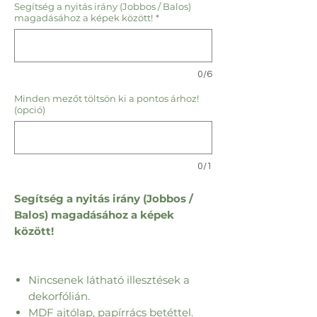
Segítség a nyitás irány (Jobbos / Balos)
magadásához a képek között!
*
0/6
Minden mezőt töltsön ki a pontos árhoz!
(opció)
0/1
Segítség a nyitás irány (Jobbos /
Balos) magadásához a képek
között!
Nincsenek látható illesztések a
dekorfólián.
MDF ajtólap, papírrács betéttel.