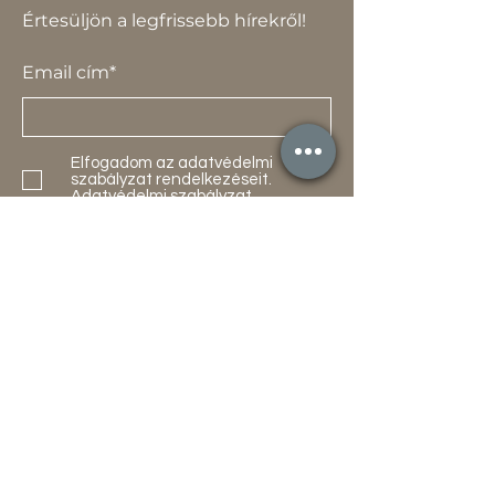
Értesüljön a legfrissebb hírekről!
Email cím*
Elfogadom az adatvédelmi
szabályzat rendelkezéseit.
Adatvédelmi szabályzat
Küldés
Termékek
Akciók
Új
Használt