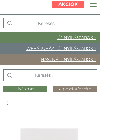
AKCIÓK
ÚJ NYÍLÁSZÁRÓK >
WEBÁRUHÁZ - ÚJ NYÍLÁSZÁRÓK >
HASZNÁLT NYÍLÁSZÁRÓK >
Hívás most
Kapcsolatfelvétel