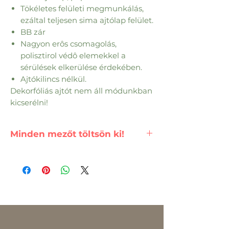
Tökéletes felületi megmunkálás,
ezáltal teljesen sima ajtólap felület.
BB zár
Nagyon erôs csomagolás,
polisztirol védô elemekkel a
sérülések elkerülése érdekében.
Ajtókilincs nélkül.
Dekorfóliás ajtót nem áll módunkban
kicserélni!
Minden mezőt töltsön ki!
FONTOS!
A termék pontos árat,
csak az összes mező kitöltése
után számolja ki a renszer.