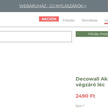
WEBÁRUHÁZ - ÚJ NYÍLÁSZÁRÓK >
AKCIÓK
Főoldal
Termékek
Üz
Hívás mos
Decowall Aku
végzáró léc
Ár
2490 Ft
Szín
*