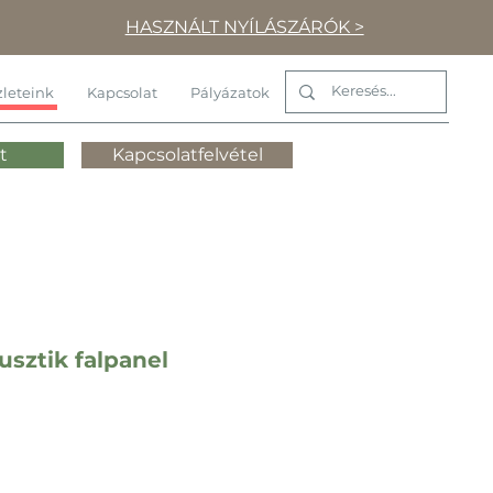
HASZNÁLT NYÍLÁSZÁRÓK >
leteink
Kapcsolat
Pályázatok
t
Kapcsolatfelvétel
sztik falpanel