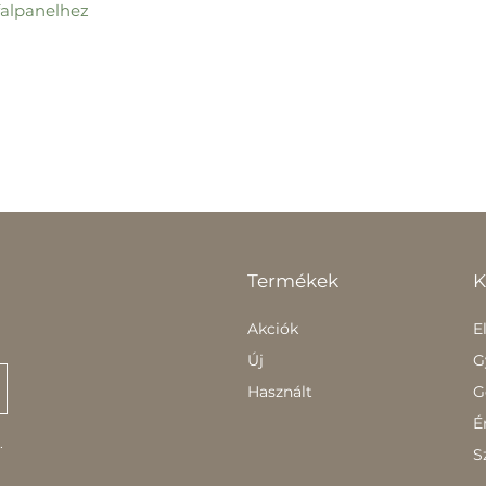
falpanelhez
Termékek
K
Akciók
E
Új
G
Használt
G
É
.
S