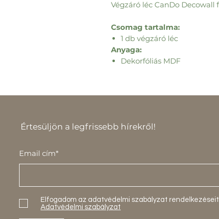
Végzáró léc CanDo Decowall 
Csomag tartalma:
1 db végzáró léc
Anyaga:
Dekorfóliás MDF
Értesüljön a legfrissebb hírekről!
Email cím*
Elfogadom az adatvédelmi szabályzat rendelkezéseit
Adatvédelmi szabályzat