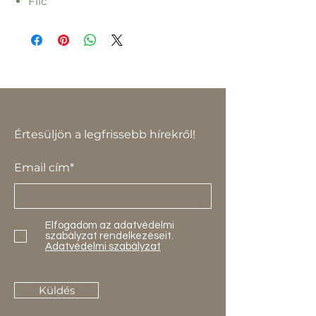
Filc
Értesüljön a legfrissebb hírekről!
Email cím*
Elfogadom az adatvédelmi
szabályzat rendelkezéseit.
Adatvédelmi szabályzat
Küldés