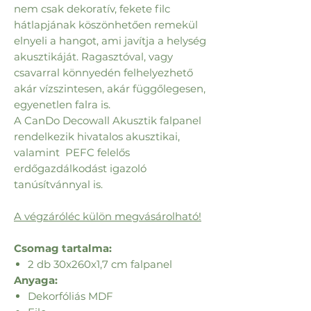
nem csak dekoratív, fekete filc
hátlapjának köszönhetően remekül
elnyeli a hangot, ami javítja a helység
akusztikáját. Ragasztóval, vagy
csavarral könnyedén felhelyezhető
akár vízszintesen, akár függőlegesen,
egyenetlen falra is.
A CanDo Decowall Akusztik falpanel
rendelkezik hivatalos akusztikai,
valamint PEFC felelős
erdőgazdálkodást igazoló
tanúsítvánnyal is.
A végzáróléc külön megvásárolható!
Csomag tartalma:
2 db 30x260x1,7 cm falpanel
Anyaga:
Dekorfóliás MDF