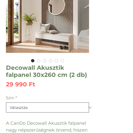
Decowall Akusztik
falpanel 30x260 cm (2 db)
Ár
29 990 Ft
Szín
*
A CanDo Decowall Akusztik falpanel
nagy népszerűségnek örvend, hiszen