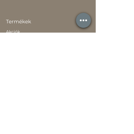
Termékek
Akciók
Új
Használt
Kapcsolat
Elérhetőség
Gyakori Kérdések
Gépi földmunka
Értékesítőknek
Szavatossági tájékoztató
Rólunk
Hírek