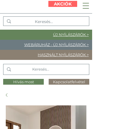
AKCIÓK
ÚJ NYÍLÁSZÁRÓK >
WEBÁRUHÁZ - ÚJ NYÍLÁSZÁRÓK >
HASZNÁLT NYÍLÁSZÁRÓK >
Hívás most
Kapcsolatfelvétel