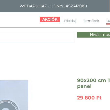
WEBÁRUHÁZ - ÚJ NYÍLÁSZÁRÓK >
AKCIÓK
Főoldal
Termékek
Üz
Hívás mos
90x200 cm 
panel
Ár
29 800 Ft