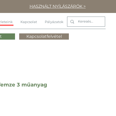
HASZNÁLT NYÍLÁSZÁRÓK >
leteink
Kapcsolat
Pályázatok
t
Kapcsolatfelvétel
Temze 3 műanyag