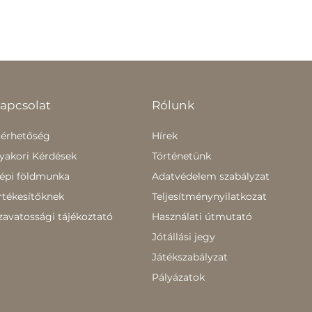
apcsolat
Rólunk
lérhetőség
Hírek
yakori Kérdések
Történetünk
épi földmunka
Adatvédelem szabályzat
rtékesítőknek
Teljesítménynyilatkozat
zavatossági tájékoztató
Használati útmutató
Jótállási jegy
Játékszabályzat
Pályázatok