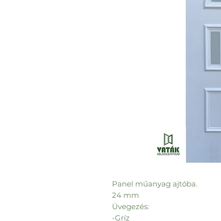
Panel műanyag ajtóba.
24 mm
Üvegezés:
-Gríz