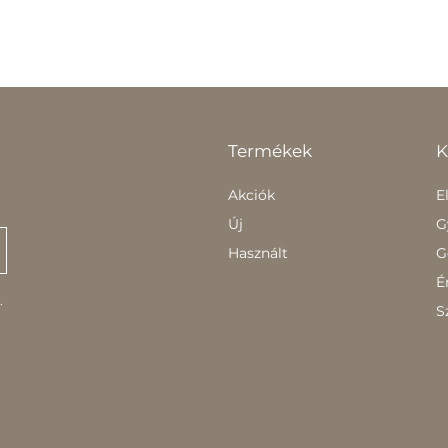
Termékek
K
Akciók
E
Új
G
Használt
G
É
.
S