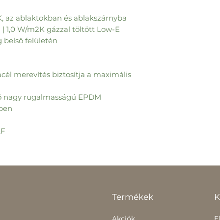
K, az ablaktokban és ablakszárnyba
 | 1,0 W/m2K gázzal töltött Low-E
belső felületén
cél merevítés biztosítja a maximális
utó nagy rugalmasságú EPDM
nben
AF
Termékek
K
Akciók
E