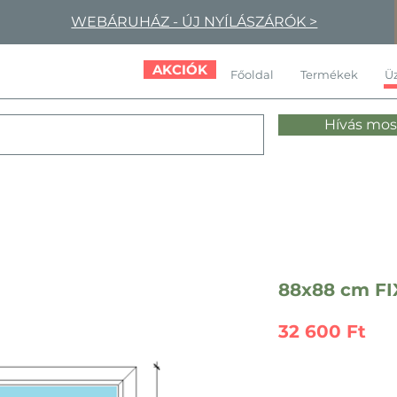
WEBÁRUHÁZ - ÚJ NYÍLÁSZÁRÓK >
AKCIÓK
Főoldal
Termékek
Üz
Hívás mos
88x88 cm F
Ár
32 600 Ft