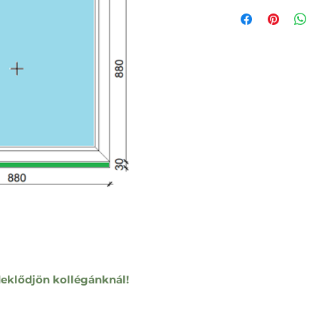
eklődjön kollégánknál!