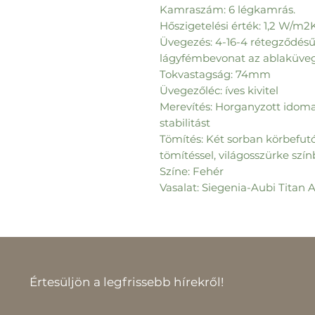
Kamraszám: 6 légkamrás.
Hőszigetelési érték: 1,2 W/m2
Üvegezés: 4-16-4 rétegződésű
lágyfémbevonat az ablaküveg 
Tokvastagság: 74mm
Üvegezőléc: íves kivitel
Merevítés: Horganyzott idoma
stabilitást
Tömítés: Két sorban körbef
tömítéssel, világosszürke szí
Színe: Fehér
Vasalat: Siegenia-Aubi Titan 
Értesüljön a legfrissebb hírekről!