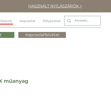
HASZNÁLT NYÍLÁSZÁRÓK >
leteink
Kapcsolat
Pályázatok
t
Kapcsolatfelvétel
IX műanyag