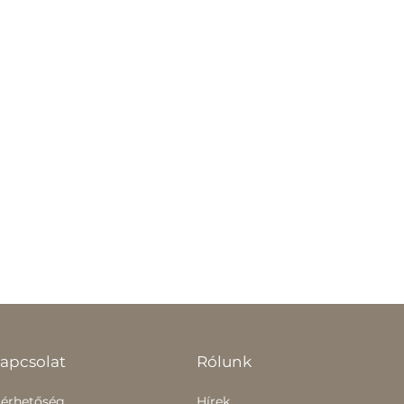
apcsolat
Rólunk
lérhetőség
Hírek