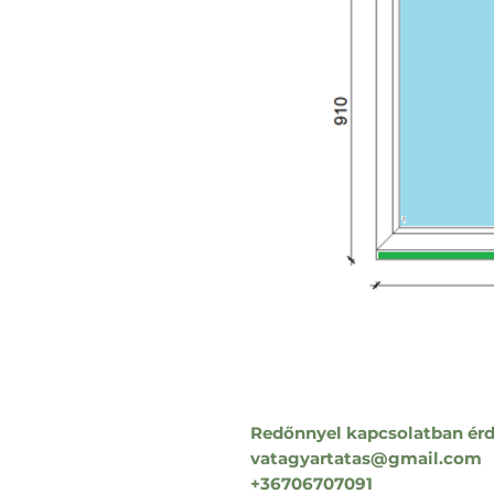
Redőnnyel kapcsolatban érd
vatagyartatas@gmail.com
+36706707091