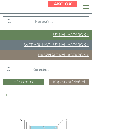
AKCIÓK
ÚJ NYÍLÁSZÁRÓK >
WEBÁRUHÁZ - ÚJ NYÍLÁSZÁRÓK >
HASZNÁLT NYÍLÁSZÁRÓK >
Hívás most
Kapcsolatfelvétel