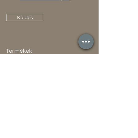
Küldés
Termékek
Akciók
Új
Használt
Kapcsolat
Elérhetőség
Gyakori Kérdések
Gépi földmunka
Értékesítőknek