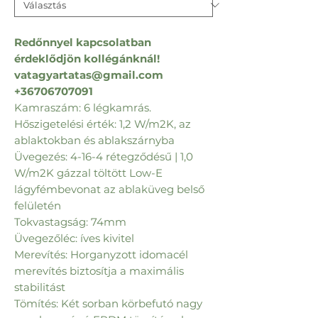
Redőnnyel kapcsolatban
érdeklődjön kollégánknál!
vatagyartatas@gmail.com
+36706707091
Kamraszám: 6 légkamrás.
Hőszigetelési érték: 1,2 W/m2K, az
ablaktokban és ablakszárnyba
Üvegezés: 4-16-4 rétegződésű | 1,0
W/m2K gázzal töltött Low-E
lágyfémbevonat az ablaküveg belső
felületén
Tokvastagság: 74mm
Üvegezőléc: íves kivitel
Merevítés: Horganyzott idomacél
merevítés biztosítja a maximális
stabilitást
Tömítés: Két sorban körbefutó nagy