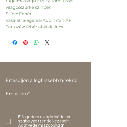
rugalmasságú EPDM tömítéssel,
világosszürke színben
Színe: Fehér
Vasalat: Siegenia-Aubi Titan AF
Tartozék: fehér ablakkilincs
Értesüljön a legfrissebb hírekről!
Email cím*
Elfogadom az adatvédelmi
szabályzat rendelkezéseit.
Adatvédelmi szabályzat