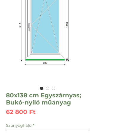
80x138 cm Egyszárnyas;
Bukó-nyíló műanyag
Ár
62 800 Ft
Szúnyogháló
*