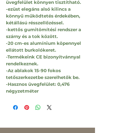
üvegfelület könnyen tisztítható.
-ezüst elegáns alsó kilincs a
könnyű működtetés érdekében,
kétállású résszellőzéssel.
-kettős gumitömítési rendszer a
szárny és a tok között.
-20 cm-es alumínium köpennyel
ellátott burkolókeret.
-Termékeink CE bizonyítvánnyal
rendelkeznek.
-Az ablakok 15-90 fokos
tetőszerkezetbe szerelhetők be.
-Hasznos üvegfelület: 0,476
négyzetméter