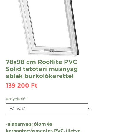
78x98 cm Rooflite PVC
Solid tetőtéri műanyag
ablak burkolókerettel
Ár
139 200 Ft
Árnyékoló
*
-alapanyag: ólom és
karbantartásmentes PVC, illetve