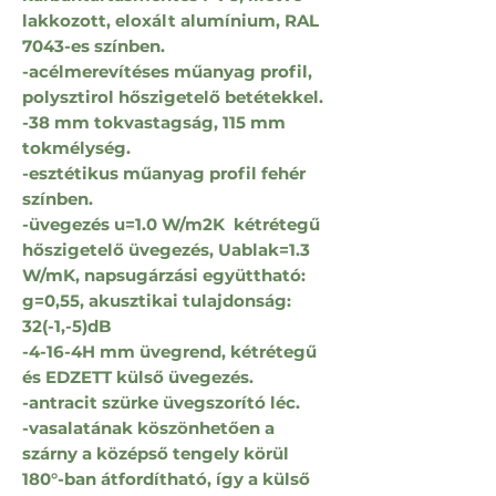
lakkozott, eloxált alumínium, RAL
7043-es színben.
-acélmerevítéses műanyag profil,
polysztirol hőszigetelő betétekkel.
-38 mm tokvastagság, 115 mm
tokmélység.
-esztétikus műanyag profil fehér
színben.
-üvegezés u=1.0 W/m2K kétrétegű
hőszigetelő üvegezés, Uablak=1.3
W/mK, napsugárzási együttható:
g=0,55, akusztikai tulajdonság:
32(-1,-5)dB
-4-16-4H mm üvegrend, kétrétegű
és EDZETT külső üvegezés.
-antracit szürke üvegszorító léc.
-vasalatának köszönhetően a
szárny a középső tengely körül
180°-ban átfordítható, így a külső