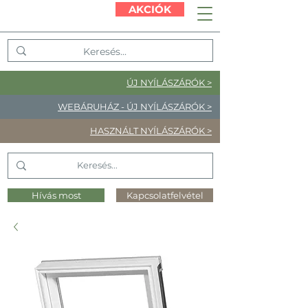
AKCIÓK
ÚJ NYÍLÁSZÁRÓK >
WEBÁRUHÁZ - ÚJ NYÍLÁSZÁRÓK >
HASZNÁLT NYÍLÁSZÁRÓK >
Hívás most
Kapcsolatfelvétel