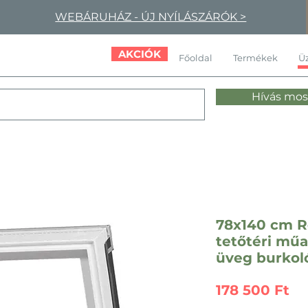
WEBÁRUHÁZ - ÚJ NYÍLÁSZÁRÓK >
AKCIÓK
Főoldal
Termékek
Üz
Hívás mos
78x140 cm Ro
tetőtéri mű
üveg burkol
Ár
178 500 Ft