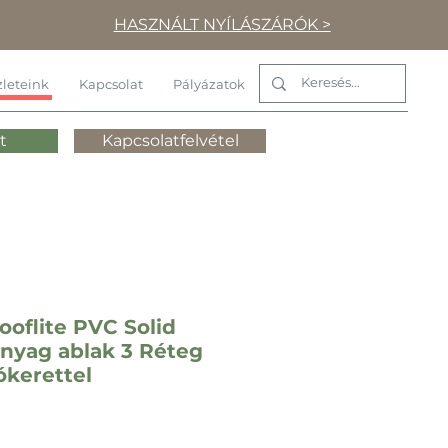
HASZNÁLT NYÍLÁSZÁRÓK >
leteink
Kapcsolat
Pályázatok
t
Kapcsolatfelvétel
oflite PVC Solid
anyag ablak 3 Réteg
ókerettel