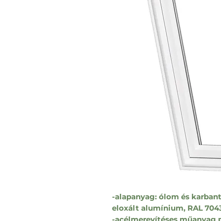
-alapanyag: ólom és karbant
eloxált alumínium, RAL 7043
-acélmerevítéses műanyag pr