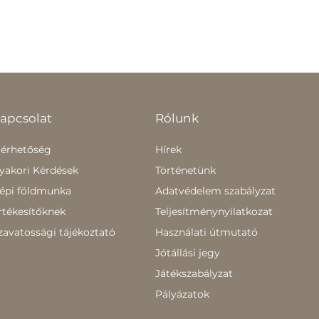
apcsolat
Rólunk
lérhetőség
Hírek
yakori Kérdések
Történetünk
épi földmunka
Adatvédelem szabályzat
rtékesítőknek
Teljesítménynyilatkozat
zavatossági tájékoztató
Használati útmutató
Jótállási jegy
Játékszabályzat
Pályázatok