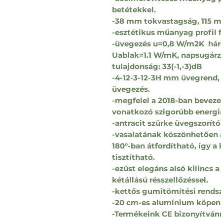
betétekkel.
-38 mm tokvastagság, 115 
-esztétikus műanyag profil 
-üvegezés u=0,8 W/m2K hár
Uablak=1.1 W/mK, napsugárzá
tulajdonság: 33(-1,-3)dB
-4-12-3-12-3H mm üvegrend,
üvegezés.
-megfelel a 2018-ban beveze
vonatkozó szigorúbb energ
-antracit szürke üvegszorító 
-vasalatának köszönhetően a
180°-ban átfordítható, így a
tisztítható.
-ezüst elegáns alsó kilincs
kétállású résszellőzéssel.
-kettős gumitömítési rendsze
-20 cm-es alumínium köpenn
-Termékeink CE bizonyítván