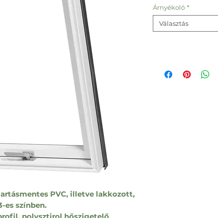
Árnyékoló
*
Választás
artásmentes PVC, illetve lakkozott,
-es színben.
ofil, polysztirol hőszigetelő