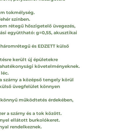
mm tokmélység.
fehér színben.
om rétegű hőszigetelő üvegezés,
si együttható: g=0,55, akusztikai
 háromrétegű és EDZETT külső
tésre került új épületekre
iahatékonysági követelményeknek.
léc.
 szárny a középső tengely körül
 külső üvegfelület könnyen
 a könnyű működtetés érdekében,
r a szárny és a tok között.
yel ellátott burkolókeret.
nyal rendelkeznek.