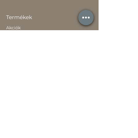
Termékek
Akciók
Új
Használt
Kapcsolat
Elérhetőség
Gyakori Kérdések
Gépi földmunka
Értékesítőknek
Szavatossági tájékoztató
Rólunk
Hírek