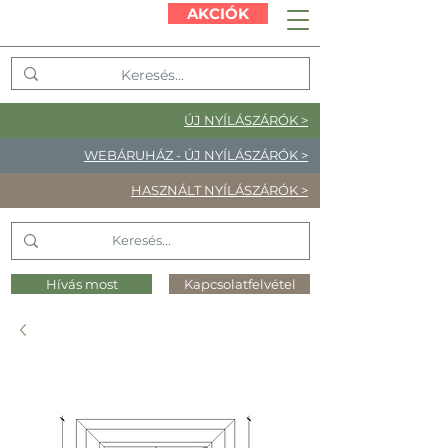
AKCIÓK
ÚJ NYÍLÁSZÁRÓK >
WEBÁRUHÁZ - ÚJ NYÍLÁSZÁRÓK >
HASZNÁLT NYÍLÁSZÁRÓK >
Hívás most
Kapcsolatfelvétel