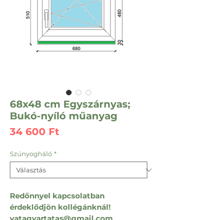
68x48 cm Egyszárnyas;
Bukó-nyíló műanyag
Ár
34 600 Ft
Szúnyogháló
*
Redőnnyel kapcsolatban
érdeklődjön kollégánknál!
vatagyartatas@gmail.com