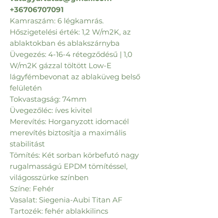
+36706707091
Kamraszám: 6 légkamrás.
Hőszigetelési érték: 1,2 W/m2K, az
ablaktokban és ablakszárnyba
Üvegezés: 4-16-4 rétegződésű | 1,0
W/m2K gázzal töltött Low-E
lágyfémbevonat az ablaküveg belső
felületén
Tokvastagság: 74mm
Üvegezőléc: íves kivitel
Merevítés: Horganyzott idomacél
merevítés biztosítja a maximális
stabilitást
Tömítés: Két sorban körbefutó nagy
rugalmasságú EPDM tömítéssel,
világosszürke színben
Színe: Fehér
Vasalat: Siegenia-Aubi Titan AF
Tartozék: fehér ablakkilincs