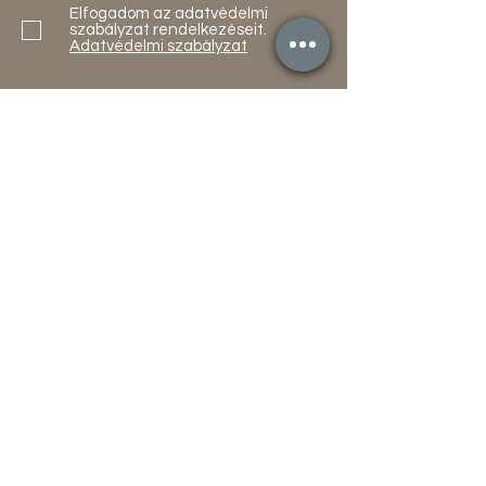
Elfogadom az adatvédelmi
szabályzat rendelkezéseit.
Adatvédelmi szabályzat
Küldés
Termékek
Akciók
Új
Használt
Kapcsolat
Elérhetőség
Gyakori Kérdések
Gépi földmunka