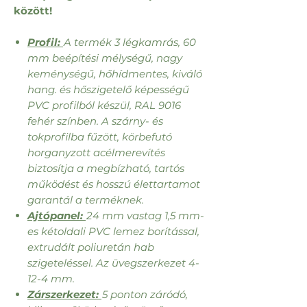
között!
Profil:
A termék 3 légkamrás, 60
mm beépítési mélységű, nagy
keménységű, hőhídmentes, kiváló
hang. és hőszigetelő képességű
PVC profilból készül, RAL 9016
fehér színben. A szárny- és
tokprofilba fűzött, körbefutó
horganyzott acélmerevítés
biztosítja a megbízható, tartós
működést és hosszú élettartamot
garantál a terméknek.
Ajtópanel:
24 mm vastag 1,5 mm-
es kétoldali PVC lemez borítással,
extrudált poliuretán hab
szigeteléssel. Az üvegszerkezet 4-
12-4 mm.
Zárszerkezet:
5 ponton záródó,