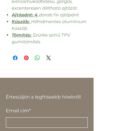
kilincsműködtetésű, görgős,
excenteresen állítható ajtózár.
Ajtópánt: 4
darab fix ajtópánt.
Küszöb:
Hőhídmentes alumínium
küszöb.
Tömítés:
Szürke színű TPV
gumitömítés.
Értesüljön a legfrissebb hírekről!
Email cím*