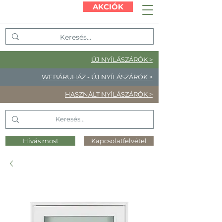
AKCIÓK
ÚJ NYÍLÁSZÁRÓK >
WEBÁRUHÁZ - ÚJ NYÍLÁSZÁRÓK >
HASZNÁLT NYÍLÁSZÁRÓK >
Hívás most
Kapcsolatfelvétel