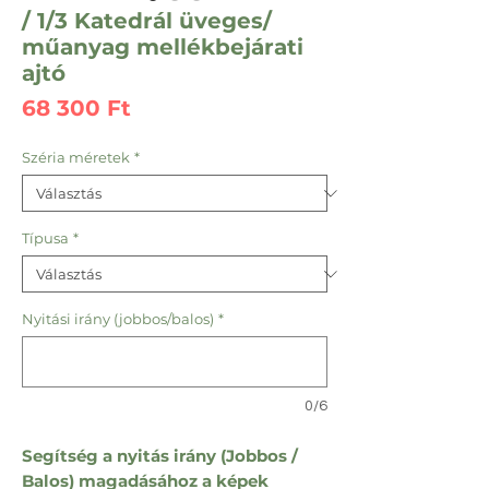
/ 1/3 Katedrál üveges/
műanyag mellékbejárati
ajtó
Ár
68 300 Ft
Széria méretek
*
Típusa
*
Nyitási irány (jobbos/balos)
*
0/6
Segítség a nyitás irány (Jobbos /
Balos) magadásához a képek