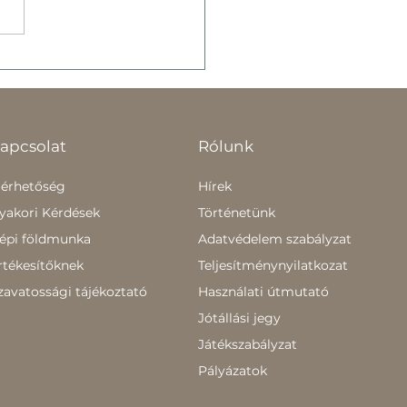
etünk
ökszentmiklóson
apcsolat
Rólunk
lérhetőség
Hírek
yakori Kérdések
Történetünk
épi földmunka
Adatvédelem szabályzat
rtékesítőknek
Teljesítménynyilatkozat
zavatossági tájékoztató
Használati útmutató
Jótállási jegy
Játékszabályzat
Pályázatok