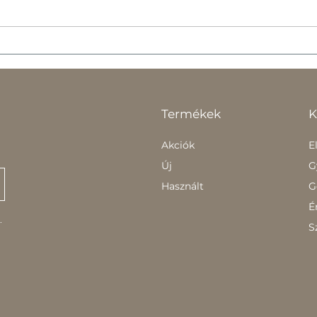
Üzletünk Hatvanban
Üzl
Tör
Termékek
K
Akciók
E
Új
G
Használt
G
É
.
S