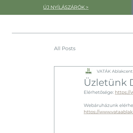
ÚJ NYÍLÁSZÁRÓK >
All Posts
VATÁK Ablakcen
Üzletünk
Elérhetősége: 
https:/
Webáruházunk elérhet
https://www.vataabla