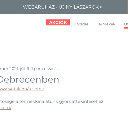
WEBÁRUHÁZ - ÚJ NYÍLÁSZÁRÓK >
AKCIÓK
Főoldal
Termékek
Üz
trum
2021. júl. 9.
1 perc olvasás
 Debrecenben
/www.vatak.hu/uzletek
ősége a termékkínálatunk gyors áttekintéséhez: 
k.com/