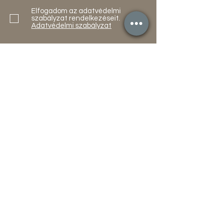
Elfogadom az adatvédelmi
szabályzat rendelkezéseit.
Adatvédelmi szabályzat
Küldés
Termékek
Akciók
Új
Használt
Kapcsolat
Elérhetőség
Gyakori Kérdések