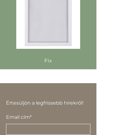
Fix
Értesüljön a legfrissebb hírekről!
Email cím*