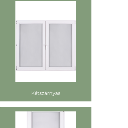
Kétszárnyas