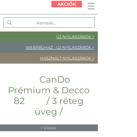
AKCIÓK
ÚJ NYÍLÁSZÁRÓK >
WEBÁRUHÁZ - ÚJ NYÍLÁSZÁRÓK >
HASZNÁLT NYÍLÁSZÁRÓK >
CanDo
Prémium & Decco
82 / 3 réteg
üveg /
< Vissza