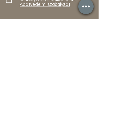
Adatvédelmi szabályzat
Küldés
Termékek
Akciók
Új
Használt
Kapcsolat
Elérhetőség
Gyakori Kérdések
Gépi földmunka
Értékesítőknek