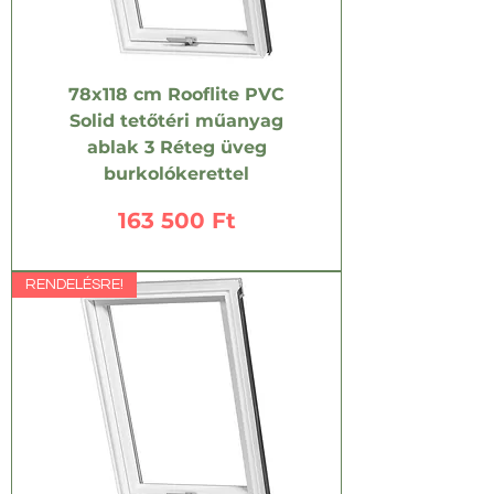
78x118 cm Rooflite PVC
Solid tetőtéri műanyag
ablak 3 Réteg üveg
burkolókerettel
Ár
163 500 Ft
RENDELÉSRE!