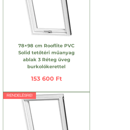
78×98 cm Rooflite PVC
Solid tetőtéri műanyag
ablak 3 Réteg üveg
burkolókerettel
Ár
153 600 Ft
RENDELÉSRE!