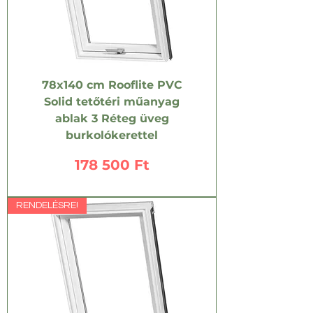
78x140 cm Rooflite PVC
Solid tetőtéri műanyag
ablak 3 Réteg üveg
burkolókerettel
Ár
178 500 Ft
RENDELÉSRE!