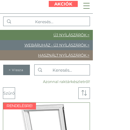
AKCIÓK
ÚJ NYÍLÁSZÁRÓK >
WEBÁRUHÁZ - ÚJ NYÍLÁSZÁRÓK >
HASZNÁLT NYÍLÁSZÁRÓK >
< Vissza
Azonnal raktárkészletről!
Szűrő
RENDELÉSRE!