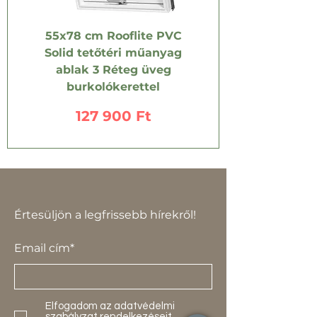
55x78 cm Rooflite PVC
Solid tetőtéri műanyag
ablak 3 Réteg üveg
burkolókerettel
Ár
127 900 Ft
Értesüljön a legfrissebb hírekről!
Email cím*
Elfogadom az adatvédelmi
szabályzat rendelkezéseit.