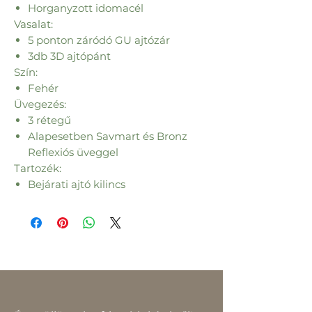
Horganyzott idomacél
Vasalat:
5 ponton záródó GU ajtózár
3db 3D ajtópánt
Szín:
Fehér
Üvegezés:
3 rétegű
Alapesetben Savmart és Bronz
Reflexiós üveggel
Tartozék:
Bejárati ajtó kilincs