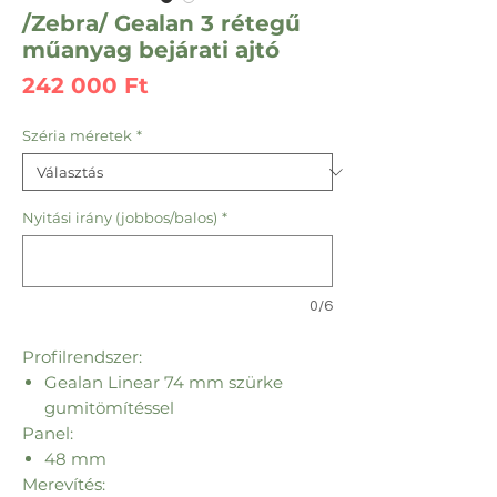
/Zebra/ Gealan 3 rétegű
műanyag bejárati ajtó
Ár
242 000 Ft
Széria méretek
*
Nyitási irány (jobbos/balos)
*
0/6
Profilrendszer:
Gealan Linear 74 mm szürke
gumitömítéssel
Panel:
48 mm
Merevítés: