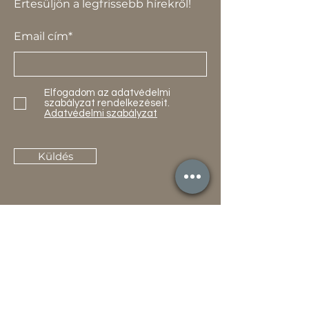
Értesüljön a legfrissebb hírekről!
Email cím*
Elfogadom az adatvédelmi
szabályzat rendelkezéseit.
Adatvédelmi szabályzat
Küldés
Termékek
Akciók
Új
Használt