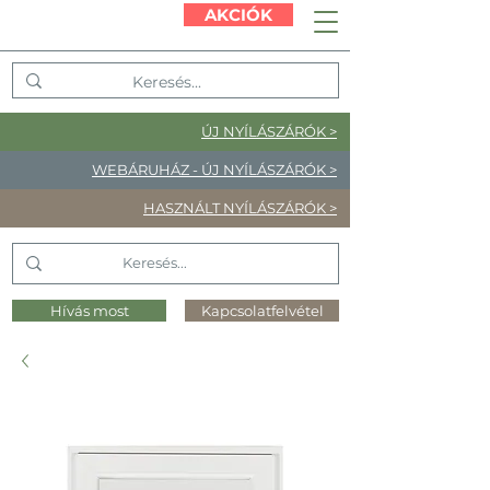
AKCIÓK
ÚJ NYÍLÁSZÁRÓK >
WEBÁRUHÁZ - ÚJ NYÍLÁSZÁRÓK >
HASZNÁLT NYÍLÁSZÁRÓK >
Hívás most
Kapcsolatfelvétel