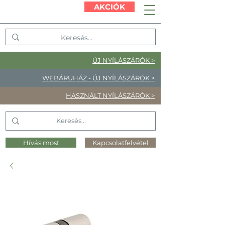
AKCIÓK
ÚJ NYÍLÁSZÁRÓK >
WEBÁRUHÁZ - ÚJ NYÍLÁSZÁRÓK >
HASZNÁLT NYÍLÁSZÁRÓK >
Hívás most
Kapcsolatfelvétel