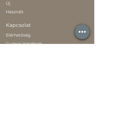
Új
Használt
Kapcsolat
Elérhetőség
Gyakori Kérdések
Gépi földmunka
Értékesítőknek
Szavatossági tájékoztató
Rólunk
Hírek
Történetünk
Adatvédelem szabályzat
Teljesítménynyilatkozat
Használati útmutató