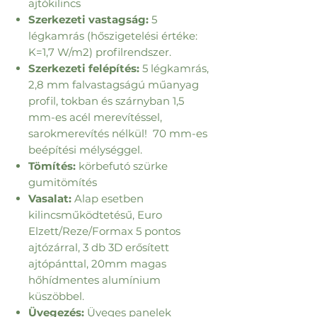
ajtókilincs
Szerkezeti vastagság:
5
légkamrás (hőszigetelési értéke:
K=1,7 W/m2) profilrendszer.
Szerkezeti felépítés:
5 légkamrás,
2,8 mm falvastagságú műanyag
profil, tokban és szárnyban 1,5
mm-es acél merevítéssel,
sarokmerevítés nélkül! 70 mm-es
beépítési mélységgel.
Tömítés:
körbefutó szürke
gumitömítés
Vasalat:
Alap esetben
kilincsműködtetésű, Euro
Elzett/Reze/Formax 5 pontos
ajtózárral, 3 db 3D erősített
ajtópánttal, 20mm magas
hőhídmentes alumínium
küszöbbel.
Üvegezés:
Üveges panelek