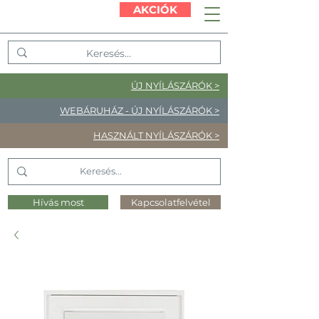
AKCIÓK
ÚJ NYÍLÁSZÁRÓK >
WEBÁRUHÁZ - ÚJ NYÍLÁSZÁRÓK >
HASZNÁLT NYÍLÁSZÁRÓK >
Hívás most
Kapcsolatfelvétel