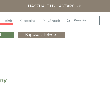
HASZNÁLT NYÍLÁSZÁRÓK >
leteink
Kapcsolat
Pályázatok
t
Kapcsolatfelvétel
ány