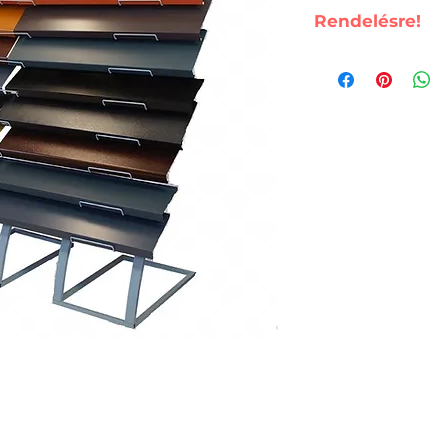
Rendelésre!
Rendelés:
Kabai László:
vatagyartatas
+36 70 670-70