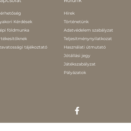
apcsolat
Rólunk
lérhetőség
Hírek
yakori Kérdések
Történetünk
épi földmunka
Adatvédelem szabályzat
rtékesítőknek
Teljesítménynyilatkozat
zavatossági tájékoztató
Használati útmutató
Jótállási jegy
Játékszabályzat
Pályázatok