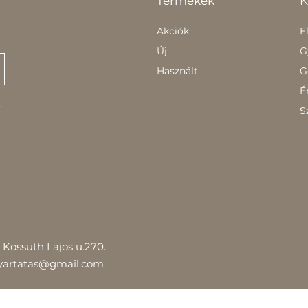
Termékek
K
Akciók
E
Új
G
Használt
G
É
.
S
Kossuth Lajos u.270.
yartatas@gmail.com