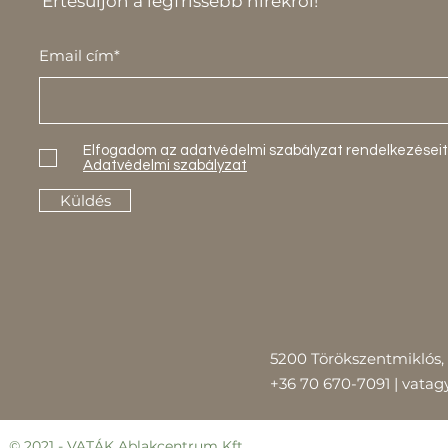
Értesüljön a legfrissebb hírekről!
Email cím*
Elfogadom az adatvédelmi szabályzat rendelkezéseit
Adatvédelmi szabályzat
Küldés
5200 Törökszentmiklós, 
+36 70 670-7091 |
vatag
© 2021 - VATÁK Ablakcentrum
Kft.