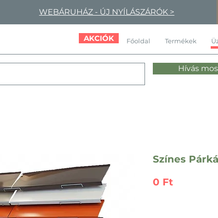
WEBÁRUHÁZ - ÚJ NYÍLÁSZÁRÓK >
AKCIÓK
Főoldal
Termékek
Üz
Hívás mos
Színes Párk
Ár
0 Ft