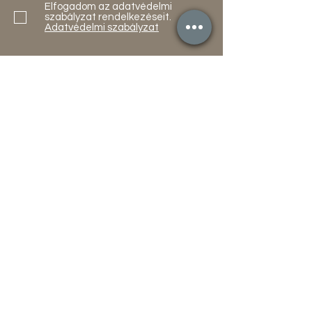
Elfogadom az adatvédelmi
szabályzat rendelkezéseit.
Adatvédelmi szabályzat
Küldés
Termékek
Akciók
Új
Használt
Kapcsolat
Elérhetőség
Gyakori Kérdések
Gépi földmunka