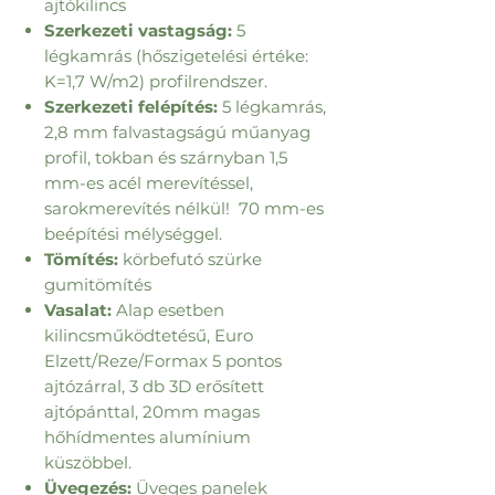
ajtókilincs
Szerkezeti vastagság:
5
légkamrás (hőszigetelési értéke:
K=1,7 W/m2) profilrendszer.
Szerkezeti felépítés:
5 légkamrás,
2,8 mm falvastagságú műanyag
profil, tokban és szárnyban 1,5
mm-es acél merevítéssel,
sarokmerevítés nélkül! 70 mm-es
beépítési mélységgel.
Tömítés:
körbefutó szürke
gumitömítés
Vasalat:
Alap esetben
kilincsműködtetésű, Euro
Elzett/Reze/Formax 5 pontos
ajtózárral, 3 db 3D erősített
ajtópánttal, 20mm magas
hőhídmentes alumínium
küszöbbel.
Üvegezés:
Üveges panelek