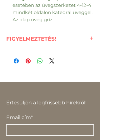
esetében az üvegszerkezet 4-12-4
mindkét oldalon katedrál üveggel.
Az alap üveg gríz.
FIGYELMEZTETÉS!
Ebből a bejárati ajtóból csak 98
x 208-as méret elérhető!
Értesüljön a legfrissebb hírekről!
Email cím*