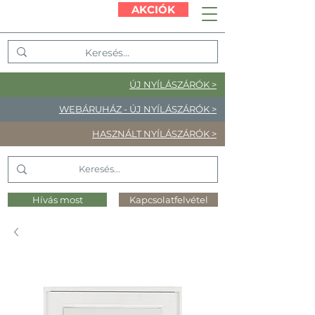
AKCIÓK
ÚJ NYÍLÁSZÁRÓK >
WEBÁRUHÁZ - ÚJ NYÍLÁSZÁRÓK >
HASZNÁLT NYÍLÁSZÁRÓK >
Hívás most
Kapcsolatfelvétel