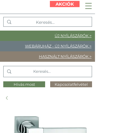
AKCIÓK
ÚJ NYÍLÁSZÁRÓK >
WEBÁRUHÁZ - ÚJ NYÍLÁSZÁRÓK >
HASZNÁLT NYÍLÁSZÁRÓK >
Hívás most
Kapcsolatfelvétel