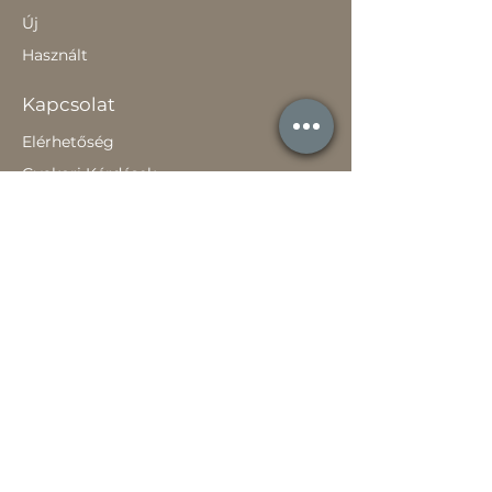
Új
Használt
Kapcsolat
Elérhetőség
Gyakori Kérdések
Gépi földmunka
Értékesítőknek
Szavatossági tájékoztató
Rólunk
Hírek
Történetünk
Adatvédelem szabályzat
Teljesítménynyilatkozat
Használati útmutató