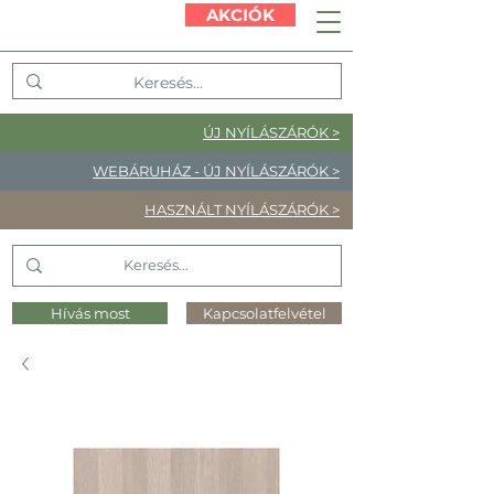
AKCIÓK
ÚJ NYÍLÁSZÁRÓK >
WEBÁRUHÁZ - ÚJ NYÍLÁSZÁRÓK >
HASZNÁLT NYÍLÁSZÁRÓK >
Hívás most
Kapcsolatfelvétel