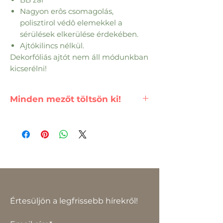
Nagyon erôs csomagolás,
polisztirol védô elemekkel a
sérülések elkerülése érdekében.
Ajtókilincs nélkül.
Dekorfóliás ajtót nem áll módunkban
kicserélni!
Minden mezőt töltsön ki!
FONTOS!
A termék pontos árat,
csak az összes mező kitöltése
után számolja ki a renszer.
Értesüljön a legfrissebb hírekről!