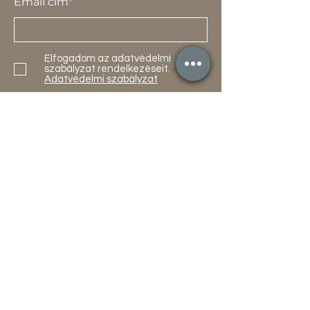
Email cím*
Elfogadom az adatvédelmi
szabályzat rendelkezéseit.
Adatvédelmi szabályzat
Küldés
Termékek
Akciók
Új
Használt
Kapcsolat