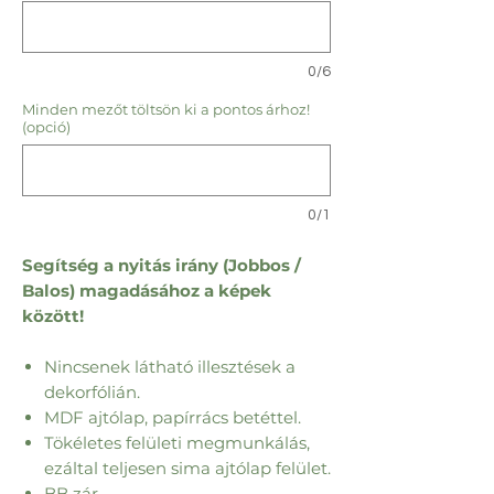
0/6
Minden mezőt töltsön ki a pontos árhoz!
(opció)
0/1
Segítség a nyitás irány (Jobbos /
Balos) magadásához a képek
között!
Nincsenek látható illesztések a
dekorfólián.
MDF ajtólap, papírrács betéttel.
Tökéletes felületi megmunkálás,
ezáltal teljesen sima ajtólap felület.
BB zár