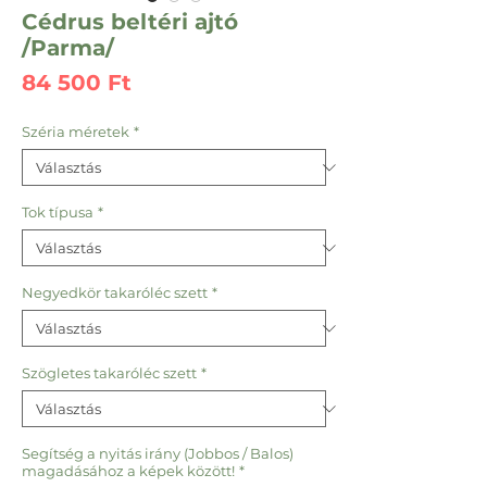
Cédrus beltéri ajtó
/Parma/
Ár
84 500 Ft
Széria méretek
*
Tok típusa
*
Negyedkör takaróléc szett
*
Szögletes takaróléc szett
*
Segítség a nyitás irány (Jobbos / Balos)
magadásához a képek között!
*