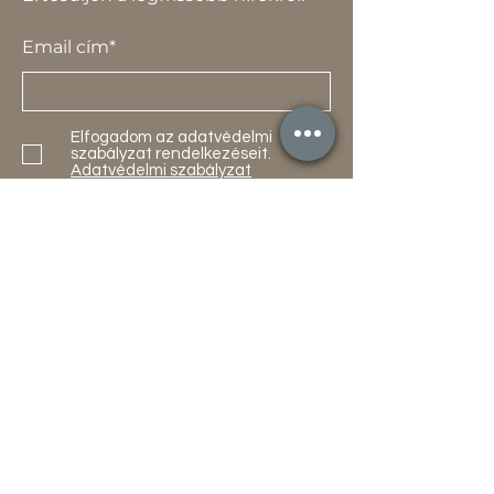
Email cím*
Elfogadom az adatvédelmi
szabályzat rendelkezéseit.
Adatvédelmi szabályzat
Küldés
Termékek
Akciók
Új
Használt