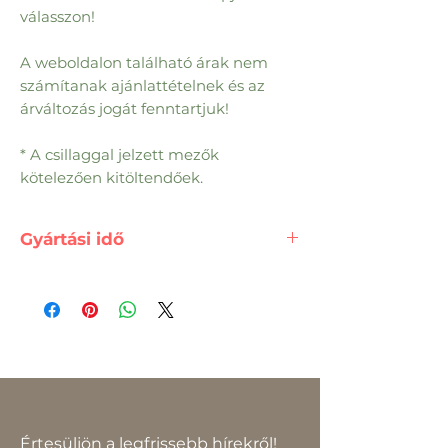
válasszon!
A weboldalon található árak nem
számítanak ajánlattételnek és az
árváltozás jogát fenntartjuk!
* A csillaggal jelzett mezők
kötelezően kitöltendőek.
Gyártási idő
2-3 Hét
Értesüljön a legfrissebb hírekről!