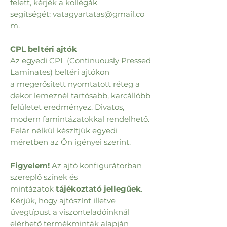
felett, kérjék a kollégák
segítségét: vatagyartatas@gmail.co
m.
CPL beltéri ajtók
Az egyedi CPL (Continuously Pressed
Laminates) beltéri ajtókon
a megerősitett nyomtatott réteg a
dekor lemeznél tartósabb, karcállóbb
felületet eredményez. Divatos,
modern famintázatokkal rendelhető.
Felár nélkül készítjük egyedi
méretben az Ön igényei szerint.
Figyelem!
Az ajtó konfigurátorban
szereplő színek és
mintázatok
tájékoztató jellegűek
.
Kérjük, hogy ajtószínt illetve
üvegtípust a viszonteladóinknál
elérhető termékminták alapján