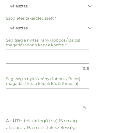
Szögletes takaróléc szett
*
Segítség a nyitás irány (Jobbos / Balos)
magadásához a képek között!
*
0/6
Segítség a nyitás irány (Jobbos / Balos)
magadásához a képek között! (opció)
0/1
Az UTH tok (átfogó tok) 15 cm-ig
alapáras. 15 cm-es tok szélesség