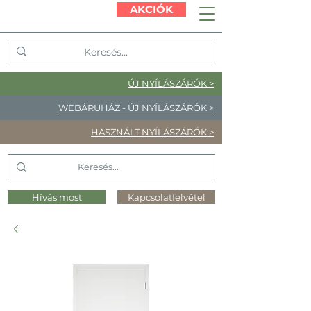
AKCIÓK
ÚJ NYÍLÁSZÁRÓK >
WEBÁRUHÁZ - ÚJ NYÍLÁSZÁRÓK >
HASZNÁLT NYÍLÁSZÁRÓK >
Hívás most
Kapcsolatfelvétel