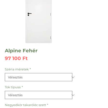
Alpine Fehér
Ár
97 100 Ft
Széria méretek
*
Tok típusa
*
Negyedkör takaróléc szett
*