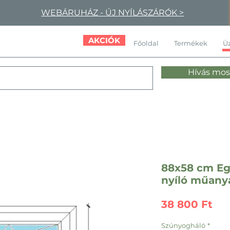
WEBÁRUHÁZ - ÚJ NYÍLÁSZÁRÓK >
AKCIÓK
Főoldal
Termékek
Üz
Hívás mos
88x58 cm Eg
nyíló műany
Ár
38 800 Ft
Szúnyogháló
*