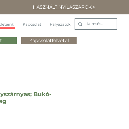
HASZNÁLT NYÍLÁSZÁRÓK >
leteink
Kapcsolat
Pályázatok
t
Kapcsolatfelvétel
yszárnyas; Bukó-
ag