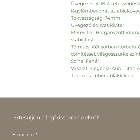
Üvegezés: 4-16-4 rétegződésű
lágyfémbevonat az ablaküveg 
Tokvastagság: 74mm
Üvegezőléc: íves kivitel
Merevítés: Horganyzott idoma
stabilitást
Tömítés: Két sorban körbef
tömítéssel, világosszürke szí
Színe: Fehér
Vasalat: Siegenia-Aubi Titan 
Tartozék: fehér ablakkilincs
Értesüljön a legfrissebb hírekről!
Email cím*