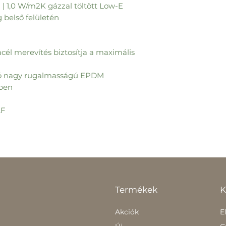
 | 1,0 W/m2K gázzal töltött Low-E
belső felületén
cél merevítés biztosítja a maximális
utó nagy rugalmasságú EPDM
nben
AF
Termékek
K
Akciók
E