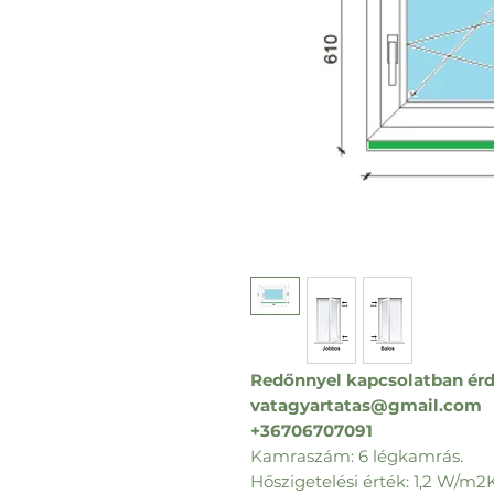
Redőnnyel kapcsolatban érd
vatagyartatas@gmail.com
+36706707091
Kamraszám: 6 légkamrás.
Hőszigetelési érték: 1,2 W/m2