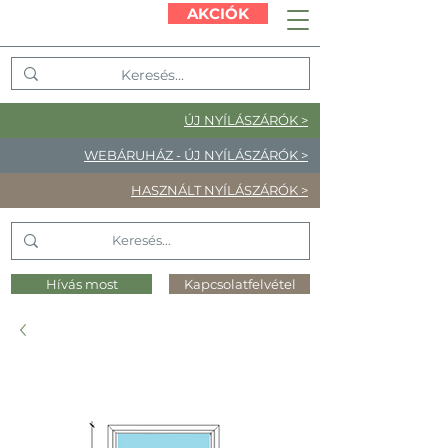
AKCIÓK
ÚJ NYÍLÁSZÁRÓK >
WEBÁRUHÁZ - ÚJ NYÍLÁSZÁRÓK >
HASZNÁLT NYÍLÁSZÁRÓK >
Hívás most
Kapcsolatfelvétel