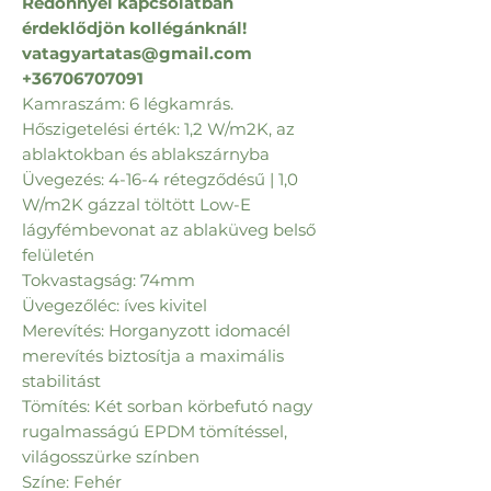
Redőnnyel kapcsolatban
érdeklődjön kollégánknál!
vatagyartatas@gmail.com
+36706707091
Kamraszám: 6 légkamrás.
Hőszigetelési érték: 1,2 W/m2K, az
ablaktokban és ablakszárnyba
Üvegezés: 4-16-4 rétegződésű | 1,0
W/m2K gázzal töltött Low-E
lágyfémbevonat az ablaküveg belső
felületén
Tokvastagság: 74mm
Üvegezőléc: íves kivitel
Merevítés: Horganyzott idomacél
merevítés biztosítja a maximális
stabilitást
Tömítés: Két sorban körbefutó nagy
rugalmasságú EPDM tömítéssel,
világosszürke színben
Színe: Fehér