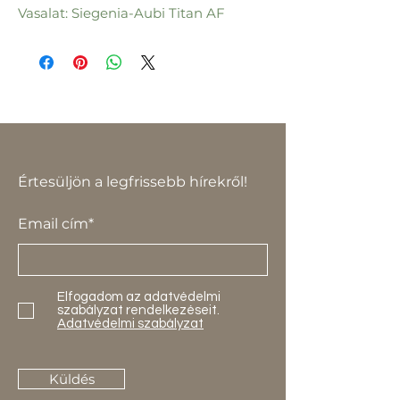
Vasalat: Siegenia-Aubi Titan AF
Értesüljön a legfrissebb hírekről!
Email cím*
Elfogadom az adatvédelmi
szabályzat rendelkezéseit.
Adatvédelmi szabályzat
Küldés