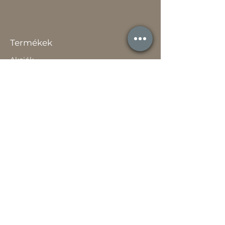
Termékek
Akciók
Új
Használt
Kapcsolat
Elérhetőség
Gyakori Kérdések
Gépi földmunka
Értékesítőknek
Szavatossági tájékoztató
Rólunk