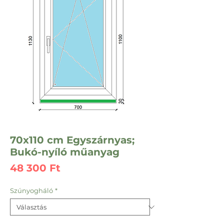
70x110 cm Egyszárnyas;
Bukó-nyíló műanyag
Ár
48 300 Ft
Szúnyogháló
*