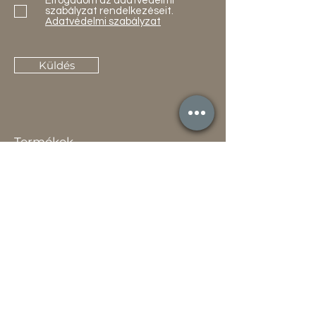
Elfogadom az adatvédelmi
szabályzat rendelkezéseit.
Adatvédelmi szabályzat
Küldés
Termékek
Akciók
Új
Használt
Kapcsolat
Elérhetőség
Gyakori Kérdések
Gépi földmunka