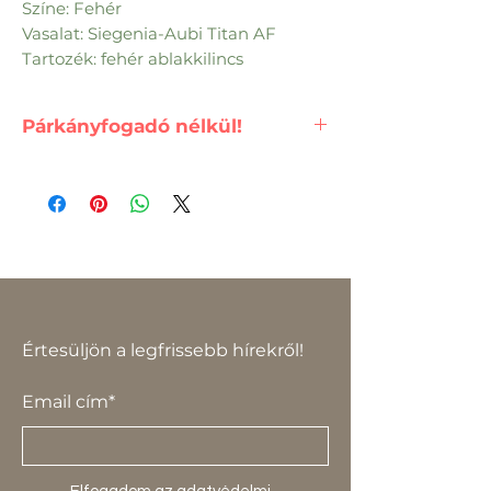
Színe: Fehér
Vasalat: Siegenia-Aubi Titan AF
Tartozék: fehér ablakkilincs
Párkányfogadó nélkül!
Értesüljön a legfrissebb hírekről!
Email cím*