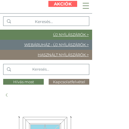
AKCIÓK
ÚJ NYÍLÁSZÁRÓK >
WEBÁRUHÁZ - ÚJ NYÍLÁSZÁRÓK >
HASZNÁLT NYÍLÁSZÁRÓK >
Hívás most
Kapcsolatfelvétel