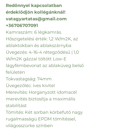
Redőnnyel kapcsolatban
érdeklődjön kollégánknál!
vatagyartatas@gmail.com
+36706707091
Kamraszám: 6 légkamrás.
Hőszigetelési érték: 1,2 W/m2K, az
ablaktokban és ablakszárnyba
Üvegezés: 4-16-4 rétegződésű | 1,0
W/m2K gázzal töltött Low-E
lágyfémbevonat az ablaküveg belső
felületén
Tokvastagság: 74mm
Üvegezőléc: íves kivitel
Merevítés: Horganyzott idomacél
merevítés biztosítja a maximális
stabilitást
Tömítés: Két sorban körbefutó nagy
rugalmasságú EPDM tömítéssel,
világosszürke színben