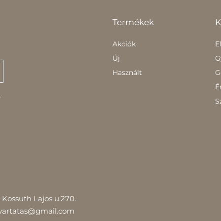
Termékek
K
Akciók
E
Új
G
Használt
G
É
.
S
Kossuth Lajos u.270.
yartatas@gmail.com