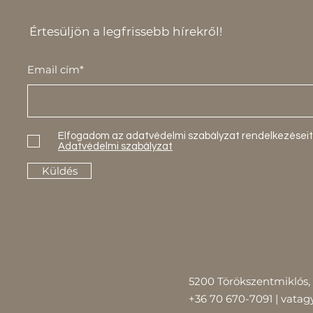
Értesüljön a legfrissebb hírekről!
Email cím*
Elfogadom az adatvédelmi szabályzat rendelkezéseit
Adatvédelmi szabályzat
Küldés
5200 Törökszentmiklós, 
+36 70 670-7091 |
vatag