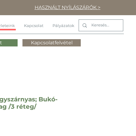
HASZNÁLT NYÍLÁSZÁRÓK >
leteink
Kapcsolat
Pályázatok
t
Kapcsolatfelvétel
Egyszárnyas; Bukó-
g /3 réteg/