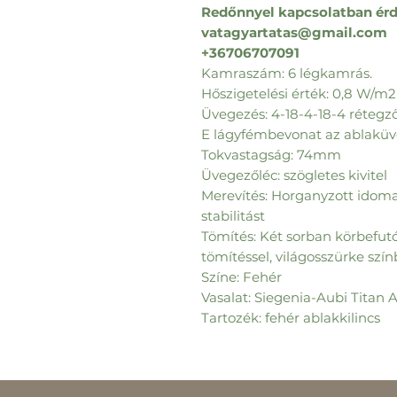
Redőnnyel kapcsolatban érd
vatagyartatas@gmail.com
+36706707091
Kamraszám: 6 légkamrás.
Hőszigetelési érték: 0,8 W/m
Üvegezés: 4-18-4-18-4 rétegz
E lágyfémbevonat az ablaküve
Tokvastagság: 74mm
Üvegezőléc: szögletes kivitel
Merevítés: Horganyzott idoma
stabilitást
Tömítés: Két sorban körbef
tömítéssel, világosszürke szí
Színe: Fehér
Vasalat: Siegenia-Aubi Titan 
Tartozék: fehér ablakkilincs