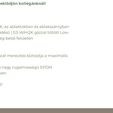
eklődjön kollégánknál!
2K, az ablaktokban és ablakszárnyban
ődésű | 0,5 W/m2K gázzal töltött Low-
g belső felületén
cél merevítés biztosítja a maximális
utó nagy rugalmasságú EPDM
nben
AF