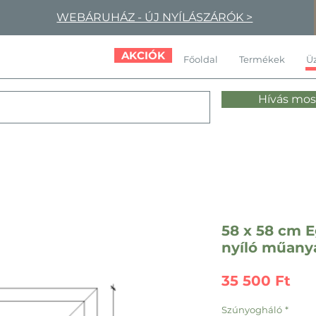
WEBÁRUHÁZ - ÚJ NYÍLÁSZÁRÓK >
AKCIÓK
Főoldal
Termékek
Üz
Hívás mos
58 x 58 cm 
nyíló műanya
Ár
35 500 Ft
Szúnyogháló
*