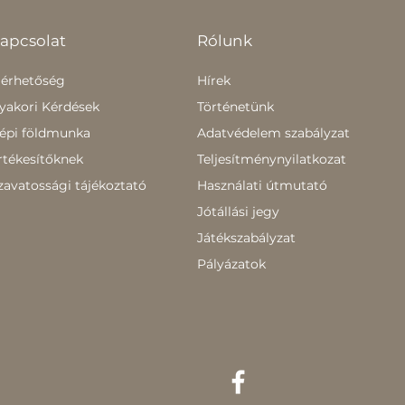
apcsolat
Rólunk
lérhetőség
Hírek
yakori Kérdések
Történetünk
épi földmunka
Adatvédelem szabályzat
rtékesítőknek
Teljesítménynyilatkozat
zavatossági tájékoztató
Használati útmutató
Jótállási jegy
Játékszabályzat
Pályázatok