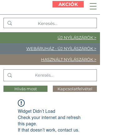
AKCIÓK
ÚJ NYÍLÁSZÁRÓK >
WEBÁRUHÁZ - ÚJ NYÍLÁSZÁRÓK >
HASZNÁLT NYÍLÁSZÁRÓK >
Hívás most
Kapcsolatfelvétel
Widget Didn’t Load
Check your internet and refresh
this page.
If that doesn’t work, contact us.