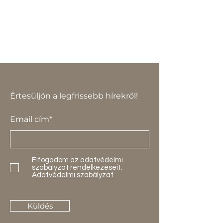
Értesüljön a legfrissebb hírekről!
Email cím*
Elfogadom az adatvédelmi
szabályzat rendelkezéseit.
Adatvédelmi szabályzat
Küldés