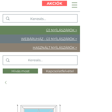
AKCIÓK
ÚJ NYÍLÁSZÁRÓK >
WEBÁRUHÁZ - ÚJ NYÍLÁSZÁRÓK >
HASZNÁLT NYÍLÁSZÁRÓK >
Hívás most
Kapcsolatfelvétel