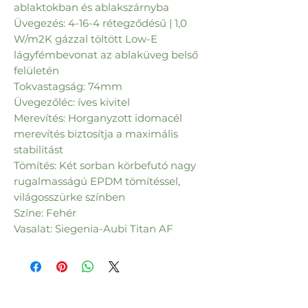
ablaktokban és ablakszárnyba
Üvegezés: 4-16-4 rétegződésű | 1,0
W/m2K gázzal töltött Low-E
lágyfémbevonat az ablaküveg belső
felületén
Tokvastagság: 74mm
Üvegezőléc: íves kivitel
Merevítés: Horganyzott idomacél
merevítés biztosítja a maximális
stabilitást
Tömítés: Két sorban körbefutó nagy
rugalmasságú EPDM tömítéssel,
világosszürke színben
Színe: Fehér
Vasalat: Siegenia-Aubi Titan AF