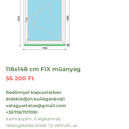
118x148 cm FIX műanyag
Ár
56 200 Ft
Redőnnyel kapcsolatban
érdeklődjön kollégánknál!
vatagyartatas@gmail.com
+36706707091
Kamraszám: 6 légkamrás.
Hőszigetelési érték: 1,2 W/m2K, az